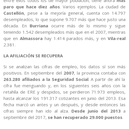
entre ellos todos los de mayor población, tiene ahora
más
paro que hace diez años
. Varios ejemplos. La ciudad de
Castellón
, pese a la mejoría general, cuenta con 14.797
desempleados, lo que supone 9.707 más que hace justo una
década. En
Burriana
ocurre más de lo mismo y sigue
teniendo 1.542 desempleados más que en el 2007, mientras
que en
Almassora
hay 1.414 parados más, y en
Vila-real
2.381.
LA AFILIACIÓN SE RECUPERA
Si se analizan las cifras de empleo, los datos sí son más
positivos. En septiembre del
2007
, la provincia contaba con
263.280 afiliados a la Seguridad Social
. A partir de ahí la
cifra fue menguando y, en los siguientes seis años con la
retahíla de ERE y despidos, se perdieron 71.973 empleos,
hasta alcanzar los 191.317 cotizantes en junio del 2013. Esa
fecha marcó un antes y un después, y desde entonces las
cifras siempre han ido al alza.
Desde junio del 2013
a
septiembre del 2017,
se han recuperado 29.000 puestos
.