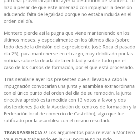
patronal provincial aprobó ayer la destitución de Montero. Lo
hizo a pesar de que este amenazó con impugnar la decisión
aduciendo falta de legalidad porque no estaba incluida en el
orden del día.
Montero pierde así la pugna que viene manteniendo en los
últimos meses, y especialmente en los últimos días (sobre
todo desde la dimisión del expresidente José Roca el pasado
día 25), para mantenerse en el cargo, muy debilitado por las
noticias sobre la deuda de la entidad y sobre todo por el
caso de los cursos de formación, por el que está procesado.
Tras señalarle ayer los presentes que si llevaba a cabo la
impugnación convocarían una junta y asamblea extraordinaria
con el único punto del orden del día de su remoción, la junta
directiva aprobó esta medida con 13 votos a favor y dos
abstenciones (la de la Asociación de centros de formación y la
Federación local de comercio de Castellón), algo que fue
ratificado por la asamblea con el mismo resultado.
TRANSPARENCIA //
Los argumentos para relevar a Montero
(que sigue trabajando en la CEC porque no ha sido