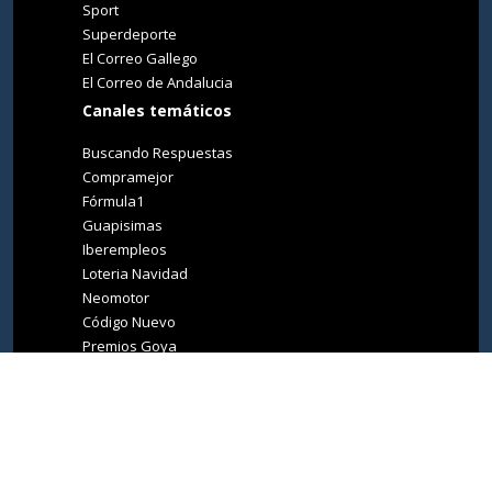
Sport
Superdeporte
El Correo Gallego
El Correo de Andalucia
Canales temáticos
Buscando Respuestas
Compramejor
Fórmula1
Guapisimas
Iberempleos
Loteria Navidad
Neomotor
Código Nuevo
Premios Goya
Premios Oscar
Tucasa
Living Ibiza
Medio Ambiente