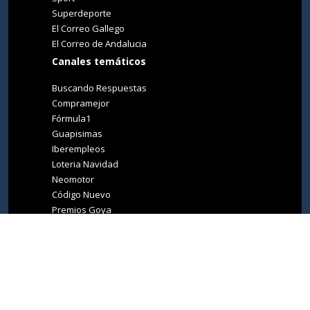
Superdeporte
El Correo Gallego
El Correo de Andalucia
Canales temáticos
Buscando Respuestas
Compramejor
Fórmula1
Guapisimas
Iberempleos
Loteria Navidad
Neomotor
Código Nuevo
Premios Goya
Premios Oscar
Tucasa
Living Ibiza
Medio Ambiente