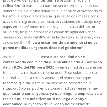
El colectivo de fabricantes del Tile of Spain añade una
reflexión:
"Si esto es así para un sector en activo, hay que
ponerse en la durísima situación que estarán atravesando el
turismo, el ocio y la hostelería, que llevan dos meses con 0
actividad e ingresos, y con unas previsiones de trabajo muy
bajos en los próximos meses. Si ya en el caso del sector
azulejero, ninguna empresa es capaz de aguantar varios
meses con caídas del 40% en la facturación, el turismo, con
caídas del 81,4%,
va a estar herido de muerte si no se
ponen medidas urgentes desde el gobierno"
.
Asimismo añaden que "
esta dura realidad no se
corresponde con la caída que ha anunciado el Gobierno
de un 9,2% del PIB para 2020
, ni en las medidas que están
tomando. La realidad es mucho peor. Si se quiere abordar
con realismo esta crisis y avanzar, el primer paso que
tenemos que dar es tener la dimensión correcta de la
situación. Solo así podremos tomar medidas reales. Y
hay
que hacerlo con urgencia, ya que ninguna empresa va a
resistir mucho más tiempo si no llega el apoyo
económico
, la inyección de liquidez y las medidas de