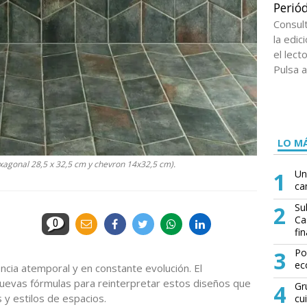
Periód
Consul
la edi
el lect
Pulsa a
LO MÁ
xagonal 28,5 x 32,5 cm y chevron 14x32,5 cm).
1
Un
ca
2
Su
Ca
0
fin
3
Po
ec
cia atemporal y en constante evolución. El
nuevas fórmulas para reinterpretar estos diseños que
4
Gr
y estilos de espacios.
cu