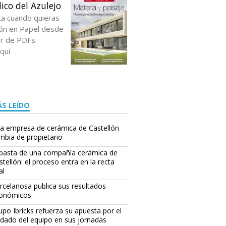
ico del Azulejo
ta cuando quieras
ción en Papel desde
or de PDFs.
quí
S LEÍDO
a empresa de cerámica de Castellón
mbia de propietario
basta de una compañía cerámica de
stellón: el proceso entra en la recta
al
rcelanosa publica sus resultados
onómicos
upo Ibricks refuerza su apuesta por el
idado del equipo en sus jornadas