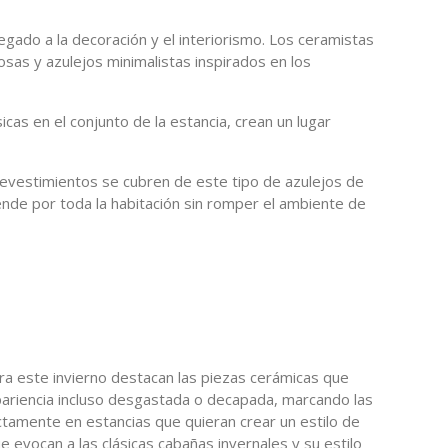
egado a la decoración y el interiorismo. Los ceramistas
as y azulejos minimalistas inspirados en los
cas en el conjunto de la estancia, crean un lugar
evestimientos se cubren de este tipo de azulejos de
ende por toda la habitación sin romper el ambiente de
ra este invierno destacan las piezas cerámicas que
pariencia incluso desgastada o decapada, marcando las
ctamente en estancias que quieran crear un estilo de
 evocan a las clásicas cabañas invernales y su estilo