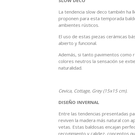
SLOW DECO
La tendencia slow deco también ha ll
proponen para esta temporada baldos
ambientes rústicos.
El uso de estas piezas cerámicas bási
abierto y funcional.
Además, si tanto pavimentos como r
colores neutros la sensación se exti
naturalidad.
Cevica, Cottage, Grey (15x15 cm).
DISEÑO INVERNAL
Entre las tendencias presentadas pa
reviven la madera más natural con a
vetas. Estas baldosas encajan perfe
recogimiento y calidez, conceptos que