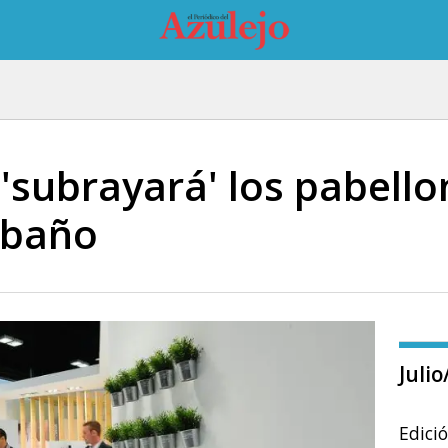
'subrayará' los pabello
 baño
Juli
Edici