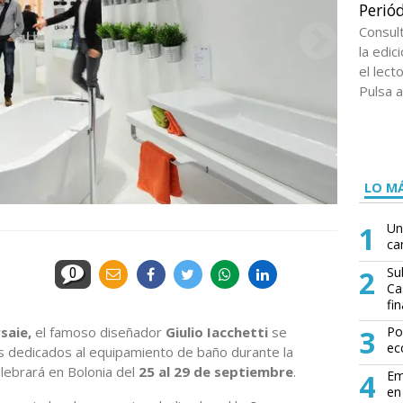
Periód
Consul
la edi
el lect
Pulsa a
LO MÁ
1
Un
ca
2
Su
0
Ca
fin
saie,
el famoso diseñador
Giulio Iacchetti
se
3
Po
ec
s dedicados al equipamiento de baño durante la
elebrará en Bolonia del
25 al 29 de septiembre
.
4
Em
en 