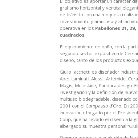
El objetivo es aportar un carácter di
grafismo horizontal y vertical elegant
de tránsito con una moqueta realiza
revestimiento glamuroso y atractivo.
operativa en los
Pabellones 21, 29,
cuadrados
.
El equipamiento de baño, con la par
segundo sector expositivo de Cersai
diseño, tanto de los productos expue
Giulio Iacchetti es diseñador industr
Abet Laminati, Alessi, Artemide, Cer
Magis, Moleskine, Pandora design. Ent
investigación y la definición de nue
multiuso biodegradable, diseñado c
2001 con el Compasso d’Oro. En 2009
innovación otorgado por el President
Coop, que ha llevado el diseño a la g
albergado su muestra personal “Giuli
Siempre atento a la evolución de la r