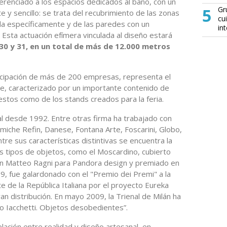
ferenciado a los espacios dedicados al baño, con un
5
Gr
e y sencillo: se trata del recubrimiento de las zonas
cu
da específicamente y de las paredes con un
in
 Esta actuación efímera vinculada al diseño estará
 30 y 31, en un total de más de 12.000 metros
ticipación de más de 200 empresas, representa el
e, caracterizado por un importante contenido de
stos como de los stands creados para la feria.
ial desde 1992. Entre otras firma ha trabajado con
amiche Refin, Danese, Fontana Arte, Foscarini, Globo,
re sus características distintivas se encuentra la
vos tipos de objetos, como el Moscardino, cubierto
on Matteo Ragni para Pandora design y premiado en
, fue galardonado con el "Premio dei Premi" a la
e de la República Italiana por el proyecto Eureka
ran distribución. En mayo 2009, la Trienal de Milán ha
o Iacchetti. Objetos desobedientes”.
elación entre realidad y diseño artesanal, en