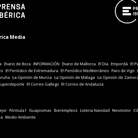
rica Media
a
Diario de Ibiza
INFORMACIÓN
Diario de Mallorca
El Día
Empordà
El P
co
El Periódico de Extremadura
El Periódico Mediterráneo
Faro de Vigo
oruña
La Opinión de Murcia
La Opinión de Málaga
La Opinión de Zamor
Superdeporte
El Correo Gallego
El Correo de Andalucia
jor
Fórmula1
Guapisimas
Iberempleos
Loteria Navidad
Neomotor
Có
za
Medio Ambiente