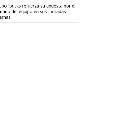
upo Ibricks refuerza su apuesta por el
idado del equipo en sus jornadas
ternas