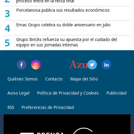
proceso entra en la recta final
3
Porcelanosa publica sus resultados económicos
4
Emac Grupo celebra su doble aniversario en julio
5
Grupo Ibricks refuerza su apuesta por el cuidado del
equipo en sus jornadas internas
Quiénes Somos
Contacto
Mapa del Sitio
Aviso Legal
Política de Privacidad y Cookies
Publicidad
RSS
Preferencias de Privacidad