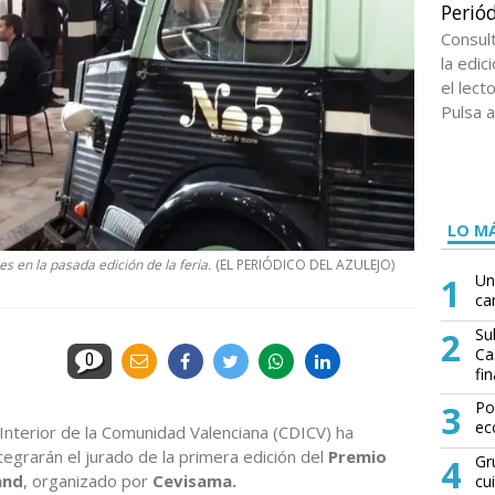
Periód
Consul
la edi
el lect
Pulsa a
LO MÁ
s en la pasada edición de la feria.
(EL PERIÓDICO DEL AZULEJO)
1
Un
ca
2
Su
Ca
0
fin
3
Po
ec
 Interior de la Comunidad Valenciana (CDICV) ha
tegrarán el jurado de la primera edición del
Premio
4
Gr
and
, organizado por
Cevisama.
cu