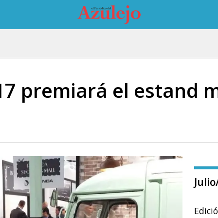
7 premiará el estand m
Juli
Edici