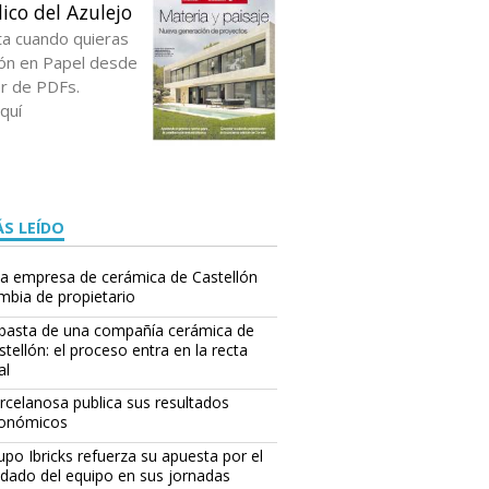
ico del Azulejo
ta cuando quieras
ción en Papel desde
or de PDFs.
quí
S LEÍDO
a empresa de cerámica de Castellón
mbia de propietario
basta de una compañía cerámica de
stellón: el proceso entra en la recta
al
rcelanosa publica sus resultados
onómicos
upo Ibricks refuerza su apuesta por el
idado del equipo en sus jornadas