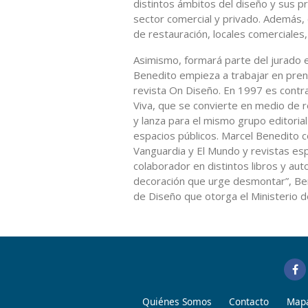
distintos ámbitos del diseño y sus pr
sector comercial y privado. Además, 
de restauración, locales comerciales,
Asimismo, formará parte del jurado e
Benedito empieza a trabajar en prens
revista On Diseño. En 1997 es contra
Viva, que se convierte en medio de r
y lanza para el mismo grupo editoria
espacios públicos. Marcel Benedito c
Vanguardia y El Mundo y revistas esp
colaborador en distintos libros y au
decoración que urge desmontar”, Be
de Diseño que otorga el Ministerio de
Quiénes Somos
Contacto
Mapa