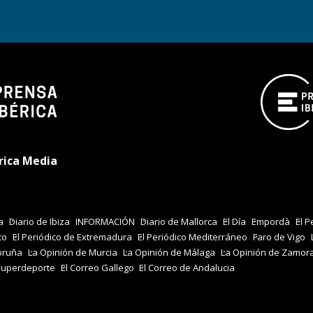
rica Media
a
Diario de Ibiza
INFORMACIÓN
Diario de Mallorca
El Día
Empordà
El P
co
El Periódico de Extremadura
El Periódico Mediterráneo
Faro de Vigo
oruña
La Opinión de Murcia
La Opinión de Málaga
La Opinión de Zamor
Superdeporte
El Correo Gallego
El Correo de Andalucia