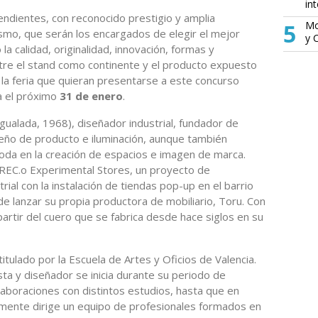
in
endientes, con reconocido prestigio y amplia
5
Mo
rismo, que serán los encargados de elegir el mejor
y 
 calidad, originalidad, innovación, formas y
ntre el stand como continente y el producto expuesto
la feria que quieran presentarse a este concurso
ta el próximo
31 de enero
.
(Igualada, 1968), diseñador industrial, fundador de
seño de producto e iluminación, aunque también
da en la creación de espacios e imagen de marca.
 REC.o Experimental Stores, un proyecto de
rial con la instalación de tiendas pop-up en el barrio
e lanzar su propia productora de mobiliario, Toru. Con
 partir del cuero que se fabrica desde hace siglos en su
titulado por la Escuela de Artes y Oficios de Valencia.
sta y diseñador se inicia durante su periodo de
aboraciones con distintos estudios, hasta que en
lmente dirige un equipo de profesionales formados en