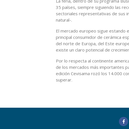
La feria, dentro de su programa Busin
35 países, siempre siguiendo las re
sectoriales representativas de sus 
natural-.
El mercado europeo sigue estando en
principal consumidor de cerámica esp
del norte de Europa, del Este europeo
existe un claro potencial de crecimie
Por lo respecta al continente american
de los mercados más importantes par
edición Cevisama rozó los 14.000 co
superar.