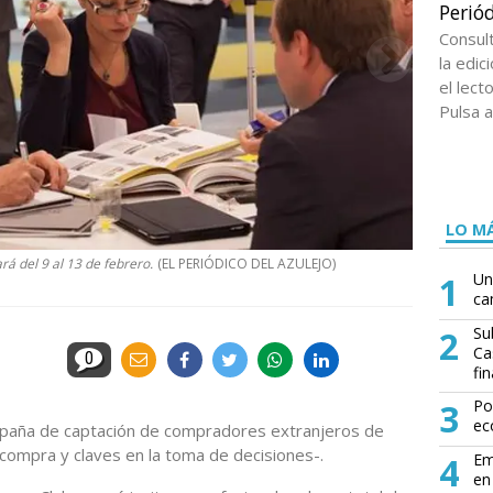
Periód
Consul
la edi
el lect
Pulsa a
LO MÁ
á del 9 al 13 de febrero.
(EL PERIÓDICO DEL AZULEJO)
1
Un
ca
2
Su
Ca
0
fin
3
Po
ec
paña de captación de compradores extranjeros de
compra y claves en la toma de decisiones-.
4
Em
en 