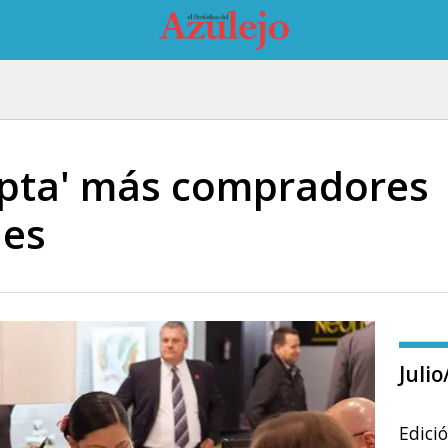
apta' más compradores
les
Juli
Edici