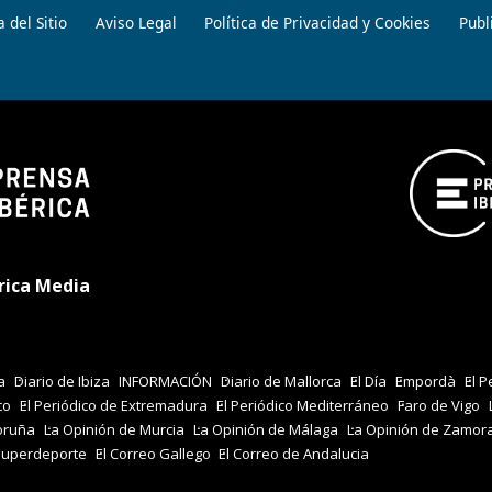
 del Sitio
Aviso Legal
Política de Privacidad y Cookies
Publ
rica Media
a
Diario de Ibiza
INFORMACIÓN
Diario de Mallorca
El Día
Empordà
El P
co
El Periódico de Extremadura
El Periódico Mediterráneo
Faro de Vigo
oruña
La Opinión de Murcia
La Opinión de Málaga
La Opinión de Zamor
Superdeporte
El Correo Gallego
El Correo de Andalucia