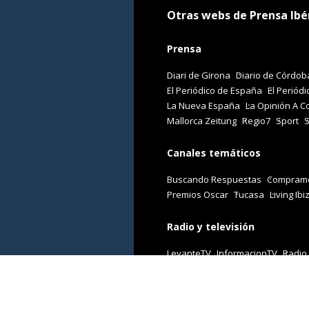
Otras webs de Prensa Ibé
Prensa
Diari de Girona
Diario de Córdob
El Periódico de España
El Periódi
La Nueva España
La Opinión A C
Mallorca Zeitung
Regio7
Sport
Canales temáticos
Buscando Respuestas
Comprame
Premios Oscar
Tucasa
Living Ibi
Radio y televisión
LevanteTV
InformacionTV
Radio
Revistas