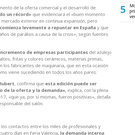
5
Mo
emento de la oferta comercial y el desarrollo de
pr
do un récord»
que evidenciará el «buen momento
ve
un mercado exterior en continua expansión, pero
comienza levemente a repuntar en España
y que
 años de parálisis a causa de la crisis», según fuentes
incremento de empresas participantes
del azulejo
ltes, fritas y colores cerámicos, materias primas,
on los fabricantes de maquinaria, que en esta ocasión
 como viene sucediendo en todos los años pares.
Rubert
, confirma que
esta edición puede ser
o de la oferta y la demanda»,
explica, con la plena
017, «que ya, por sí mismas, fueron positivas», detalla
responsable del salón.
 los contactos entre los miles de profesionales y
uatro días en Feria Valencia
, la demanda interna