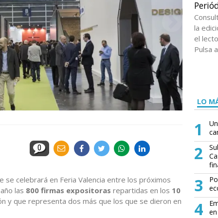
Periód
Consul
la edi
el lect
Pulsa a
LO MÁ
1
Un
ca
2
Su
0
Ca
fin
 se celebrará en Feria Valencia entre los próximos
3
Po
ec
 año las
800 firmas expositoras
repartidas en los
10
ión y que representa dos más que los que se dieron en
4
Em
en 