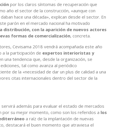
ción
por los claros síntomas de recuperación que
imo año el sector de la construcción, «aunque con
daban hace una década», explican desde el sector. En
ste parón en el mercado nacional ha motivado
a distribución, con la aparición de nuevos actores
uevas formas de comercialización
, concreta.
itores, Cevisama 2018 vendrá acompañada este año
a la participación de
expertos interioristas y
n una tendencia que, desde la organización, se
ediciones, tal como avanza al periódico
ente de la «necesidad de dar un plus de calidad a una
yores citas internacionales dentro del sector de la
ma servirá además para evaluar el estado de mercados
an por su mejor momento, como son los referidos a
los
editerráneo
a raíz de la implantación de nuevas
to, destacará el buen momento que atraviesa el