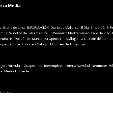
rica Media
a
Diario de Ibiza
INFORMACIÓN
Diario de Mallorca
El Día
Empordà
El P
co
El Periódico de Extremadura
El Periódico Mediterráneo
Faro de Vigo
oruña
La Opinión de Murcia
La Opinión de Málaga
La Opinión de Zamor
Superdeporte
El Correo Gallego
El Correo de Andalucia
jor
Fórmula1
Guapisimas
Iberempleos
Loteria Navidad
Neomotor
Có
za
Medio Ambiente
 Levante