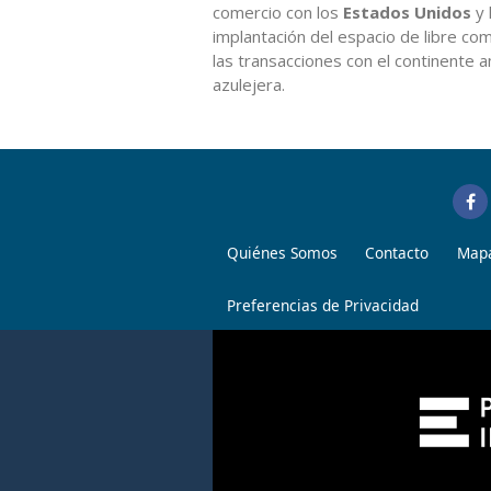
comercio con los
Estados Unidos
y 
implantación del espacio de libre co
las transacciones con el continente 
azulejera.
Quiénes Somos
Contacto
Mapa
Preferencias de Privacidad