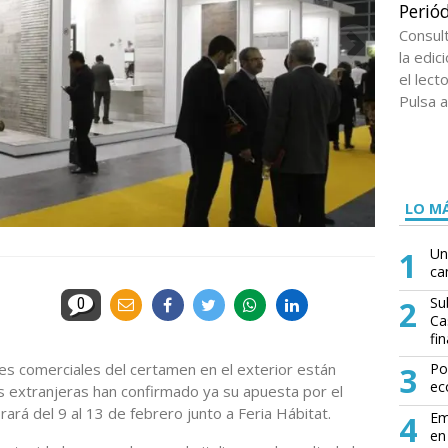
Periód
Consul
la edi
el lect
Pulsa a
LO MÁ
1
Un
ca
2
Su
0
Ca
fin
s comerciales del certamen en el exterior están
3
Po
ec
 extranjeras han confirmado ya su apuesta por el
ará del 9 al 13 de febrero junto a Feria Hábitat.
4
Em
en 