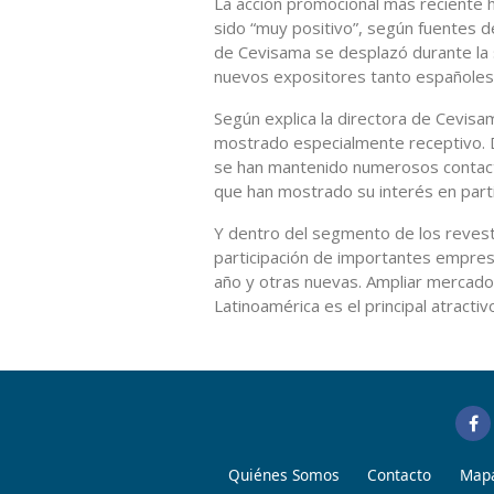
La acción promocional más reciente ha
sido “muy positivo”, según fuentes d
de Cevisama se desplazó durante la
nuevos expositores tanto españoles 
Según explica la directora de Cevis
mostrado especialmente receptivo. 
se han mantenido numerosos contac
que han mostrado su interés en partic
Y dentro del segmento de los revest
participación de importantes empresa
año y otras nuevas. Ampliar mercado
Latinoamérica es el principal atracti
Quiénes Somos
Contacto
Mapa