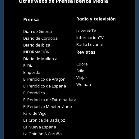
Otras webs de Prensa Ibérica Media
Radio y televisión
Prensa
LevanteTV
Diari de Girona
InformacionTV
Diario de Córdoba
Radio Levante
Diario de Ibiza
INFORMACIÓN
Revistas
Diario de Mallorca
Cuore
El Día
Stilo
Empordà
Viajar
El Periódico de Aragón
Woman
El Periódico de España
El Periódico
El Periódico de Extremadura
El Periódico Mediterráneo
Faro de Vigo
La Crónica de Badajoz
La Nueva España
La Opinión A Coruña