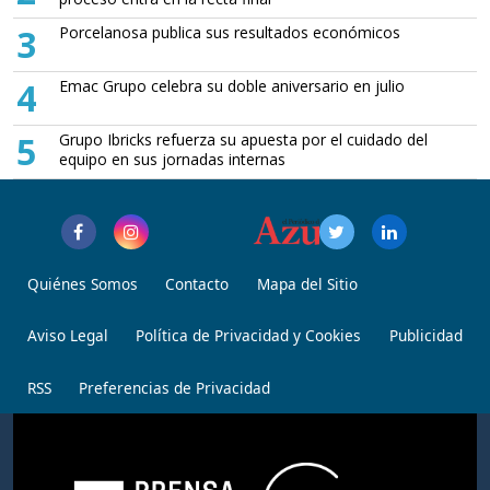
3
Porcelanosa publica sus resultados económicos
4
Emac Grupo celebra su doble aniversario en julio
5
Grupo Ibricks refuerza su apuesta por el cuidado del
equipo en sus jornadas internas
Quiénes Somos
Contacto
Mapa del Sitio
Aviso Legal
Política de Privacidad y Cookies
Publicidad
RSS
Preferencias de Privacidad