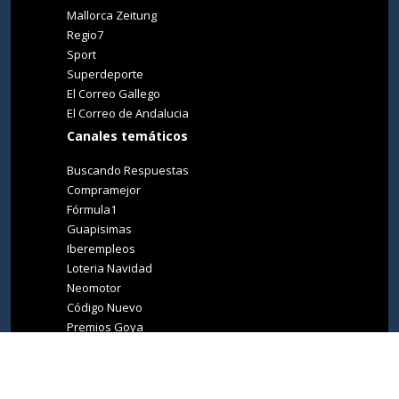
Mallorca Zeitung
Regio7
Sport
Superdeporte
El Correo Gallego
El Correo de Andalucia
Canales temáticos
Buscando Respuestas
Compramejor
Fórmula1
Guapisimas
Iberempleos
Loteria Navidad
Neomotor
Código Nuevo
Premios Goya
Premios Oscar
Tucasa
Living Ibiza