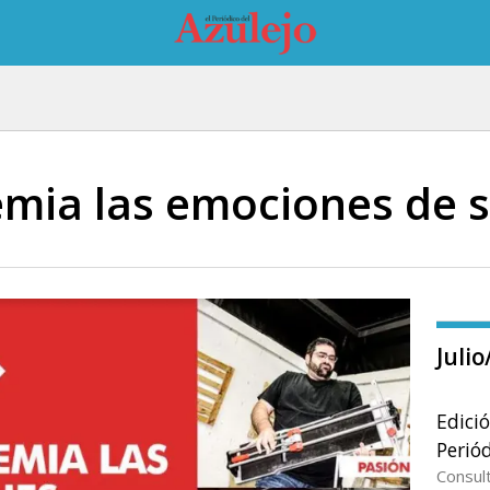
emia las emociones de 
Juli
Edici
Periód
Consul