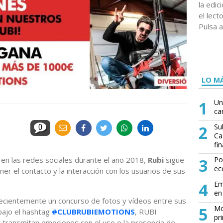
la edi
el lect
Pulsa a
LO MÁ
1
Un
ca
2
Su
0
Ca
fin
en las redes sociales durante el año 2018,
Rubi
sigue
3
Po
ec
er el contacto y la interacción con los usuarios de sus
4
Em
en 
recientemente un concurso de fotos y vídeos entre sus
5
Mo
bajo el hashtag
#CLUBRUBIEMOTIONS
, RUBI
pr
r transmitan emociones con el uso o la presencia de