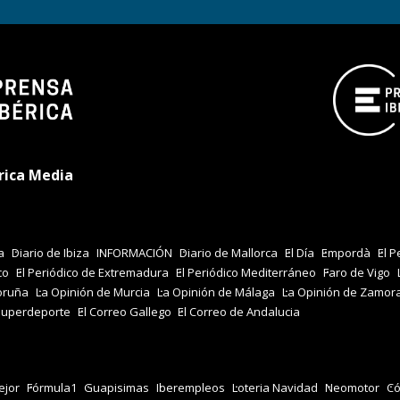
rica Media
a
Diario de Ibiza
INFORMACIÓN
Diario de Mallorca
El Día
Empordà
El P
co
El Periódico de Extremadura
El Periódico Mediterráneo
Faro de Vigo
oruña
La Opinión de Murcia
La Opinión de Málaga
La Opinión de Zamor
Superdeporte
El Correo Gallego
El Correo de Andalucia
jor
Fórmula1
Guapisimas
Iberempleos
Loteria Navidad
Neomotor
Có