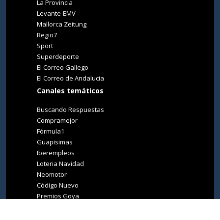
La Provincia
Levante-EMV
Mallorca Zeitung
Regio7
Sport
Superdeporte
El Correo Gallego
El Correo de Andalucia
Canales temáticos
Buscando Respuestas
Compramejor
Fórmula1
Guapisimas
Iberempleos
Loteria Navidad
Neomotor
Código Nuevo
Premios Goya
Premios Oscar
Tucasa