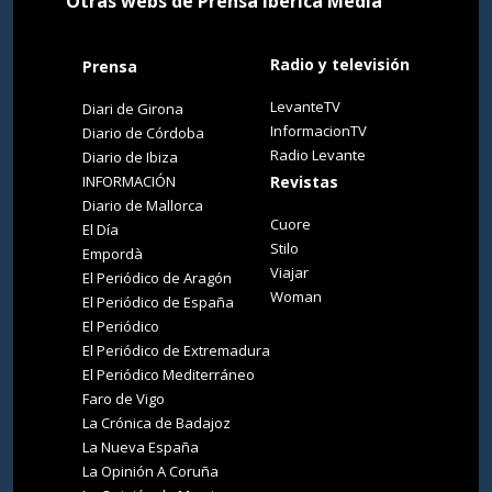
Otras webs de Prensa Ibérica Media
Radio y televisión
Prensa
LevanteTV
Diari de Girona
InformacionTV
Diario de Córdoba
Radio Levante
Diario de Ibiza
INFORMACIÓN
Revistas
Diario de Mallorca
Cuore
El Día
Stilo
Empordà
Viajar
El Periódico de Aragón
Woman
El Periódico de España
El Periódico
El Periódico de Extremadura
El Periódico Mediterráneo
Faro de Vigo
La Crónica de Badajoz
La Nueva España
La Opinión A Coruña