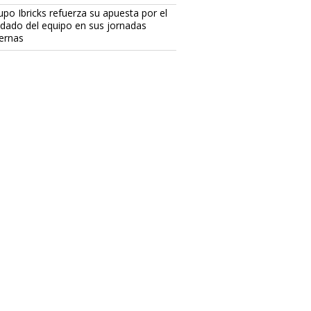
upo Ibricks refuerza su apuesta por el
idado del equipo en sus jornadas
ternas