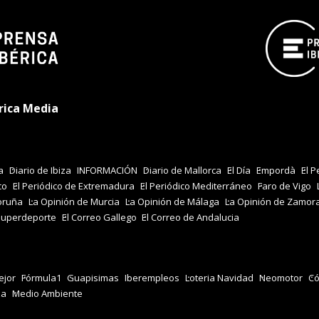
rica Media
a
Diario de Ibiza
INFORMACIÓN
Diario de Mallorca
El Día
Empordà
El P
co
El Periódico de Extremadura
El Periódico Mediterráneo
Faro de Vigo
oruña
La Opinión de Murcia
La Opinión de Málaga
La Opinión de Zamor
Superdeporte
El Correo Gallego
El Correo de Andalucia
jor
Fórmula1
Guapisimas
Iberempleos
Loteria Navidad
Neomotor
Có
za
Medio Ambiente