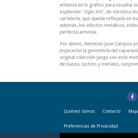
enfatiza en lo gráfico para resaltar l
esplendor. ‘Siglo XIX’, de Verónica Ib
cartelería, que queda reflejada en es
además, los efectos metálicos, irid
perfecta armonía.
Por último, Nemesio Jose Campos pro
inspiración la geometría del caparazó
original colección juega con este mo
de bases, lustres y metales, sorpren
Quiénes Somos
Contacto
Mapa
Preferencias de Privacidad