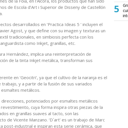
es de la Foia, en l’Alcora, los productos que han sido
5
Gr
nos de Escola d’Art i Superior de Disseny de Castellón
cu
a.
in
ctos desarrollados en ‘Practica Ideas 5 ‘ incluyen el
Javier Agost, y que define con su imagen y texturas un
til tradicionales, en simbiosis perfecta con los
nguardista como Inkjet, granillas, etc.
aura Hernández, implica una reinterpretación de
ión de la tinta Inkjet metálica, transforman sus
ente en ‘Geocitri’, ya que el cultivo de la naranja es el
rabajo, y a partir de la fusión de sus variados
 esmaltes metálicos.
s direcciones, potenciados por esmaltes metálicos
 revestimiento, cuya forma inspira otras piezas de la
dos en granillas suaves al tacto, son las
cto de Vicente Manzano. ‘D´art’ es un trabajo de Marc
a post-industrial e inspiran esta serie cerámica, que