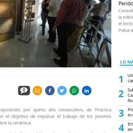
Periód
Consul
la edi
el lect
Pulsa a
LO MÁ
1
Un
ca
2
Su
0
Ca
fin
xposición, por quinto año consecutivo, de ‘Practica
3
Po
ec
n el objetivo de impulsar el trabajo de los jóvenes
bre la cerámica.
4
Em
en 