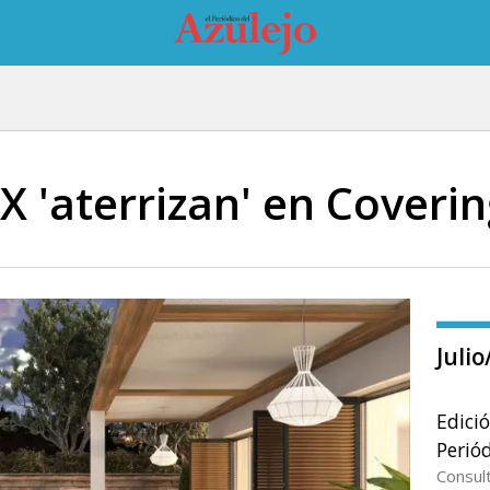
X 'aterrizan' en Coveri
Juli
Edici
Periód
Consul