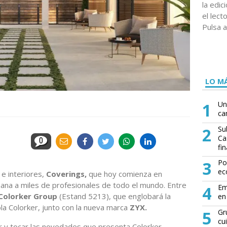
la edi
el lect
Pulsa a
LO MÁ
1
Un
ca
2
Su
Ca
0
fin
3
Po
ec
 e interiores,
Coverings,
que hoy comienza en
na a miles de profesionales de todo el mundo. Entre
4
Em
Colorker Group
(Estand 5213), que englobará la
en 
la Colorker, junto con la nueva marca
ZYX.
5
Gr
cu
r y tocar las novedades que presenta Colorker.