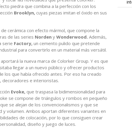
in
ecto piedra que combina a la perfección con los
lección
Brooklyn,
cuyas piezas imitan el óxido en sus
as de cerámica con efecto mármol, que compone la
ras de las series
Norden
y
Wonderwood.
Además,
a serie
Factory,
un cemento pulido que pretende
ustrial para convertirlo en un material más versátil.
o aportará la nueva marca de Colorker Group. Y es que
sitaba llegar a un nuevo público y ofrecer productos
e los que había ofrecido antes. Por eso ha creado
, decoradores e interioristas.
ección
Evoke,
que traspasa la bidimensionalidad para
Evoke se compone de triángulos y rombos en pequeño
 que se alejan de los convencionalismos y que se
ad y volumen. Ambos aportan diferentes variantes en
ibilidades de colocación, por lo que consiguen crear
ersonalidad, diseño y juego de luces.