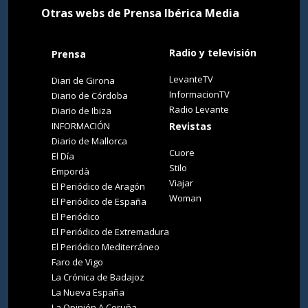
Otras webs de Prensa Ibérica Media
Radio y televisión
Prensa
LevanteTV
Diari de Girona
InformacionTV
Diario de Córdoba
Radio Levante
Diario de Ibiza
INFORMACIÓN
Revistas
Diario de Mallorca
Cuore
El Día
Stilo
Empordà
Viajar
El Periódico de Aragón
Woman
El Periódico de España
El Periódico
El Periódico de Extremadura
El Periódico Mediterráneo
Faro de Vigo
La Crónica de Badajoz
La Nueva España
La Opinión A Coruña