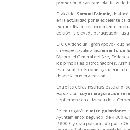
promoción de artistas plásticos de 
El alcalde,
Samuel Falomir
, destacó
en la actualidad por la excelente cali
extraordinario reconocimiento inter
edición, la elevada participación ilust
El CICA tiene un «gran apoyo» que ha 
un «espectacular»
incremento de lo
l’Alcora, el General del Aire, Federic
los principales patrocinadores. Asi
este sentido, Falomir agradeció a tod
desde la primera edición.
Entre las obras inscritas este año, s
exposición,
cuya inauguración será 
septiembre en el Museu de la Ceràmic
Se entregarán
cuatro galardones
:
Ayuntamiento; segundo, de 4.000 €, p
2.800 € y está patrocinado por el Ge
entregará el Premio Especial del Públ