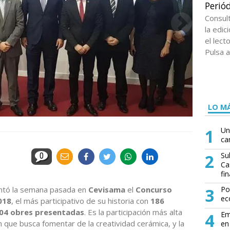
Periód
Consul
la edi
el lect
Pulsa a
LO MÁ
1
Un
ca
2
Su
0
Ca
fin
tó la semana pasada en
Cevisama
el
Concurso
3
Po
ec
018
, el más participativo de su historia con
186
304 obres presentadas
. Es la participación más alta
4
Em
 que busca fomentar de la creatividad cerámica, y la
en 