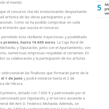
todo el mundo.
5
Mo
pr
 que el concurso «ha ido evolucionando despuntando
ve
dad artística de las obras participantes y un
nacional». Como se ha podido comprobar en cada
ra el interés que suscita el concurso.
permitido esta «brillante trayectoria» y posibilitado
s premios, hasta 16.600 euros
. La Caja Rural de
o Michavila, y Diputación, junto con el Ayuntamiento, son
mismo, numerosas empresas respaldan el certamen. En
os su colaboración y la participación de los artistas
e seleccionarán las finalistas que formarán parte de la
el 1 de junio
y podrá visitarse hasta el 2 de
a de l’Alcora.
 el primero, dotado con 7.000 € y patrocinado por el
atrocinado por Diputación, y el tercero asciende a
neral del Aire D. Federico Michavila. Además, se
ico, de 2.800 € y patrocinado por la Caja Rural San