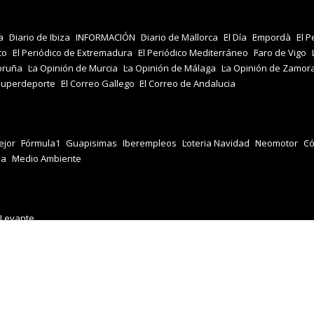
a
Diario de Ibiza
INFORMACIÓN
Diario de Mallorca
El Día
Empordà
El P
co
El Periódico de Extremadura
El Periódico Mediterráneo
Faro de Vigo
oruña
La Opinión de Murcia
La Opinión de Málaga
La Opinión de Zamor
Superdeporte
El Correo Gallego
El Correo de Andalucia
jor
Fórmula1
Guapisimas
Iberempleos
Loteria Navidad
Neomotor
Có
za
Medio Ambiente
 Levante