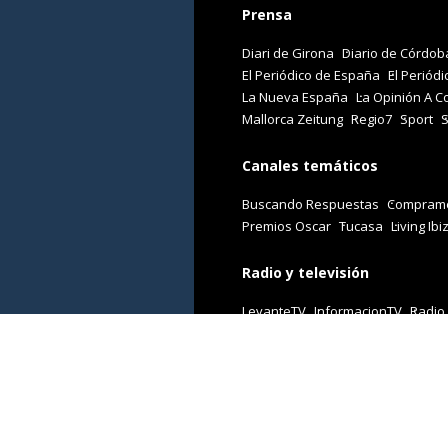
Prensa
Diari de Girona
Diario de Córdob
El Periódico de España
El Periódi
La Nueva España
La Opinión A C
Mallorca Zeitung
Regio7
Sport
Canales temáticos
Buscando Respuestas
Comprame
Premios Oscar
Tucasa
Living Ibi
Radio y televisión
LevanteTV
InformacionTV
Radio
Revistas
Cuore
Stilo
Viajar
Woman