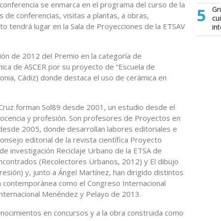
a conferencia se enmarca en el programa del curso de la
5
Gr
de conferencias, visitas a plantas, a obras,
cu
to tendrá lugar en la Sala de Proyecciones de la ETSAV
in
ión de 2012 del Premio en la categoría de
mica de ASCER por su proyecto de “Escuela de
onia, Cádiz) donde destaca el uso de cerámica en
 Cruz forman Sol89 desde 2001, un estudio desde el
, docencia y profesión. Son profesores de Proyectos en
a desde 2005, donde desarrollan labores editoriales e
sejo editorial de la revista científica Proyecto
de investigación Reciclaje Urbano de la ETSA de
contrados (Recolectores Urbanos, 2012) y El dibujo
ión) y, junto a Ángel Martínez, han dirigido distintos
ra contemporánea como el Congreso Internacional
Internacional Menéndez y Pelayo de 2013.
onocimientos en concursos y a la obra construida como