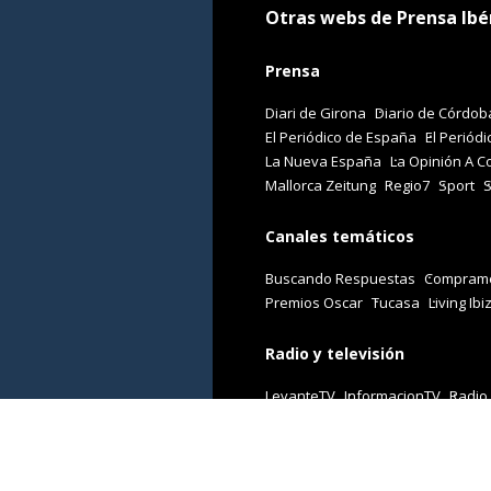
Otras webs de Prensa Ibé
Prensa
Diari de Girona
Diario de Córdob
El Periódico de España
El Periódi
La Nueva España
La Opinión A C
Mallorca Zeitung
Regio7
Sport
Canales temáticos
Buscando Respuestas
Comprame
Premios Oscar
Tucasa
Living Ibi
Radio y televisión
LevanteTV
InformacionTV
Radio
Revistas
Cuore
Stilo
Viajar
Woman