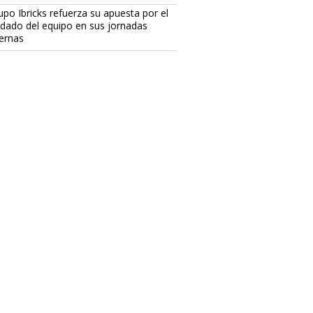
upo Ibricks refuerza su apuesta por el
idado del equipo en sus jornadas
ternas