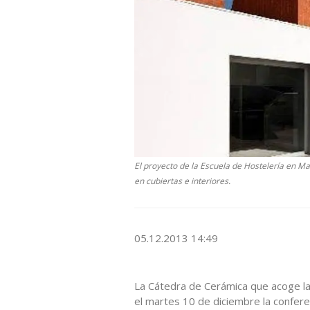
El proyecto de la Escuela de Hostelería en M
en cubiertas e interiores.
05.12.2013 14:49
La Cátedra de Cerámica que acoge la
el martes 10 de diciembre la confere