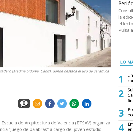
Periód
Consul
la edi
el lect
Pulsa a
LO MÁ
atadero (Medina Sidonia, Cádiz), donde destaca el uso de cerámica
1
Un
ca
2
Su
Ca
fin
0
3
Po
ec
 Escuela de Arquitectura de Valencia (ETSAV) organiza
4
Em
ncia “Juego de palabras” a cargo del joven estudio
en 