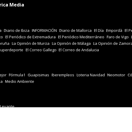
rica Media
a
Diario de Ibiza
INFORMACIÓN
Diario de Mallorca
El Día
Empordà
El P
co
El Periódico de Extremadura
El Periódico Mediterráneo
Faro de Vigo
oruña
La Opinión de Murcia
La Opinión de Málaga
La Opinión de Zamor
Superdeporte
El Correo Gallego
El Correo de Andalucia
jor
Fórmula1
Guapisimas
Iberempleos
Loteria Navidad
Neomotor
Có
za
Medio Ambiente
 Levante