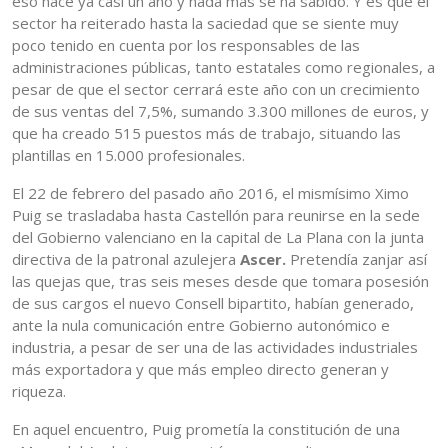
eso hace ya casi un año y nada más se ha sabido. Y es que el
sector ha reiterado hasta la saciedad que se siente muy
poco tenido en cuenta por los responsables de las
administraciones públicas, tanto estatales como regionales, a
pesar de que el sector cerrará este año con un crecimiento
de sus ventas del 7,5%, sumando 3.300 millones de euros, y
que ha creado 515 puestos más de trabajo, situando las
plantillas en 15.000 profesionales.
El 22 de febrero del pasado año 2016, el mismísimo Ximo
Puig se trasladaba hasta Castellón para reunirse en la sede
del Gobierno valenciano en la capital de La Plana con la junta
directiva de la patronal azulejera
Ascer.
Pretendía zanjar así
las quejas que, tras seis meses desde que tomara posesión
de sus cargos el nuevo Consell bipartito, habían generado,
ante la nula comunicación entre Gobierno autonómico e
industria, a pesar de ser una de las actividades industriales
más exportadora y que más empleo directo generan y
riqueza.
En aquel encuentro, Puig prometía la constitución de una