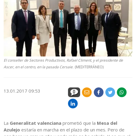
El conseller de Sectores Productivos, Rafael Climent, y el presidente de
Ascer, en el centro, en la pasada Cersaie.
(MEDITERRÁNEO)
13.01.2017 09:53
0
La
Generalitat valenciana
prometió que la
Mesa del
Azulejo
estaría en marcha en el plazo de un mes. Pero de