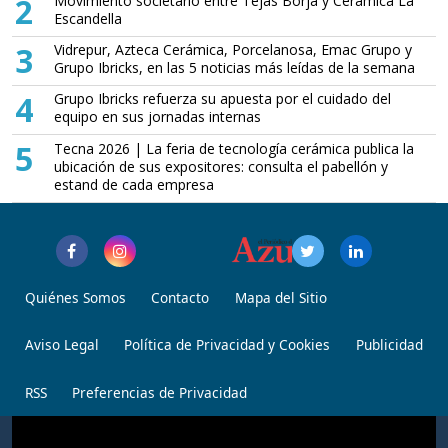
2
Movimiento societario entre Tejas Borja y Cerámica La
Escandella
3
Vidrepur, Azteca Cerámica, Porcelanosa, Emac Grupo y
Grupo Ibricks, en las 5 noticias más leídas de la semana
4
Grupo Ibricks refuerza su apuesta por el cuidado del
equipo en sus jornadas internas
5
Tecna 2026 | La feria de tecnología cerámica publica la
ubicación de sus expositores: consulta el pabellón y
estand de cada empresa
Quiénes Somos
Contacto
Mapa del Sitio
Aviso Legal
Política de Privacidad y Cookies
Publicidad
RSS
Preferencias de Privacidad