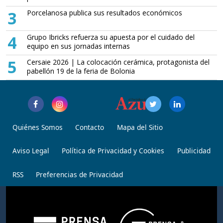
3
Porcelanosa publica sus resultados económicos
4
Grupo Ibricks refuerza su apuesta por el cuidado del
equipo en sus jornadas internas
5
Cersaie 2026 | La colocación cerámica, protagonista del
pabellón 19 de la feria de Bolonia
Quiénes Somos
Contacto
Mapa del Sitio
Aviso Legal
Política de Privacidad y Cookies
Publicidad
RSS
Preferencias de Privacidad