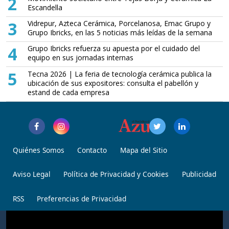
2
Escandella
3
Vidrepur, Azteca Cerámica, Porcelanosa, Emac Grupo y
Grupo Ibricks, en las 5 noticias más leídas de la semana
4
Grupo Ibricks refuerza su apuesta por el cuidado del
equipo en sus jornadas internas
5
Tecna 2026 | La feria de tecnología cerámica publica la
ubicación de sus expositores: consulta el pabellón y
estand de cada empresa
Quiénes Somos
Contacto
Mapa del Sitio
Aviso Legal
Política de Privacidad y Cookies
Publicidad
RSS
Preferencias de Privacidad