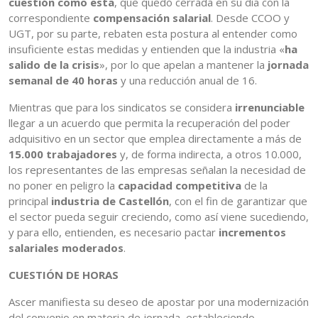
cuestión como esta
, que quedó cerrada en su día con la
correspondiente
compensación salarial
. Desde CCOO y
UGT, por su parte, rebaten esta postura al entender como
insuficiente estas medidas y entienden que la industria «
ha
salido de la crisis
», por lo que apelan a mantener la
jornada
semanal de 40 horas
y una reducción anual de 16.
Mientras que para los sindicatos se considera
irrenunciable
llegar a un acuerdo que permita la recuperación del poder
adquisitivo en un sector que emplea directamente a más de
15.000 trabajadores
y, de forma indirecta, a otros 10.000,
los representantes de las empresas señalan la necesidad de
no poner en peligro la
capacidad competitiva
de la
principal
industria de Castellón
, con el fin de garantizar que
el sector pueda seguir creciendo, como así viene sucediendo,
y para ello, entienden, es necesario pactar
incrementos
salariales moderados
.
CUESTIÓN DE HORAS
Ascer manifiesta su deseo de apostar por una modernización
del convenio en materia de jornada, estableciendo