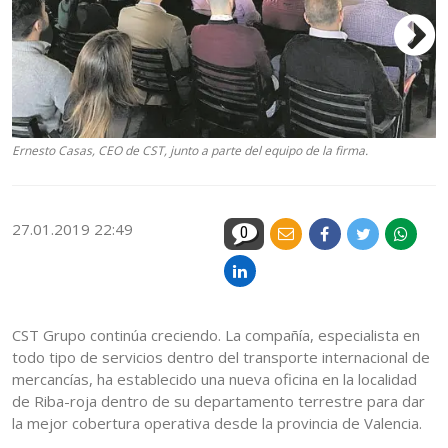
Ernesto Casas, CEO de CST, junto a parte del equipo de la firma.
Er
27.01.2019 22:49
0
CST Grupo continúa creciendo. La compañía, especialista en
todo tipo de servicios dentro del transporte internacional de
mercancías, ha establecido una nueva oficina en la localidad
de Riba-roja dentro de su departamento terrestre para dar
la mejor cobertura operativa desde la provincia de Valencia.