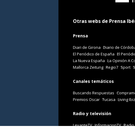
Otras webs de Prensa Ibé
Prensa
Diari de Girona
Diario de Córdob
El Periódico de España
El Periódi
La Nueva España
La Opinión A C
Mallorca Zeitung
Regio7
Sport
Canales temáticos
Buscando Respuestas
Comprame
Premios Oscar
Tucasa
Living Ibi
Radio y televisión
LevanteTV
InformacionTV
Radio