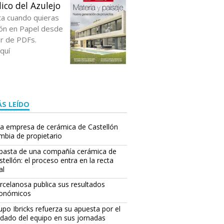
ico del Azulejo
ta cuando quieras
ción en Papel desde
or de PDFs.
quí
S LEÍDO
a empresa de cerámica de Castellón
mbia de propietario
basta de una compañía cerámica de
stellón: el proceso entra en la recta
al
rcelanosa publica sus resultados
onómicos
upo Ibricks refuerza su apuesta por el
idado del equipo en sus jornadas