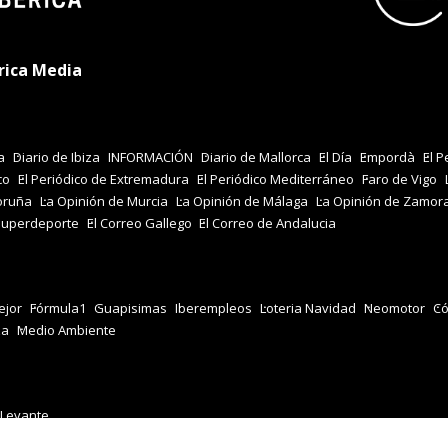
rica Media
a
Diario de Ibiza
INFORMACIÓN
Diario de Mallorca
El Día
Empordà
El P
co
El Periódico de Extremadura
El Periódico Mediterráneo
Faro de Vigo
oruña
La Opinión de Murcia
La Opinión de Málaga
La Opinión de Zamor
Superdeporte
El Correo Gallego
El Correo de Andalucia
jor
Fórmula1
Guapisimas
Iberempleos
Loteria Navidad
Neomotor
Có
za
Medio Ambiente
 Levante