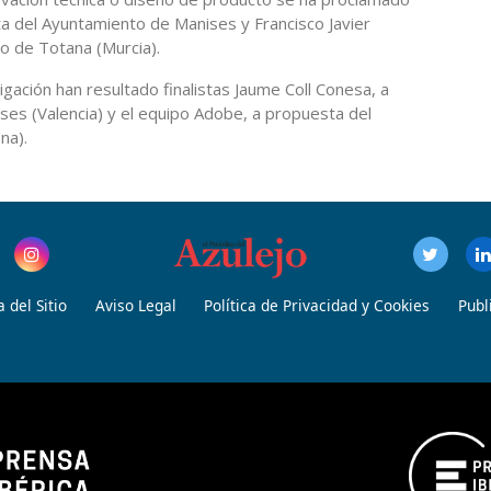
sta del Ayuntamiento de Manises y Francisco Javier
o de Totana (Murcia).
igación han resultado finalistas Jaume Coll Conesa, a
es (Valencia) y el equipo Adobe, a propuesta del
na).
 del Sitio
Aviso Legal
Política de Privacidad y Cookies
Publ