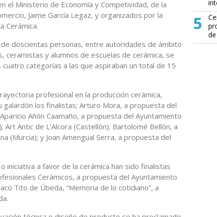
in
n el Ministerio de Economía y Competividad, de la
mercio, Jaime García Legaz, y organizados por la
5
Ce
la Cerámica.
pr
de
 de doscientas personas, entre autoridades de ámbito
ios, ceramistas y alumnos de escuelas de cerámica, se
cuatro categorías a las que aspiraban un total de 15
ayectoria profesional en la producción cerámica,
galardón los finalistas; Arturo Mora, a propuesta del
 Aparicio Añón Caamaño, a propuesta del Ayuntamiento
 Art Antic de L’Alcora (Castellón); Bartolomé Bellón, a
a (Murcia); y Joan Amengual Serra, a propuesta del
 iniciativa a favor de la cerámica han sido finalistas
rofesionales Cerámicos, a propuesta del Ayuntamiento
aco Tito de Úbeda, “Memoria de lo cotidiano”, a
da.
novación técnica o diseño de producto se ha proclamado