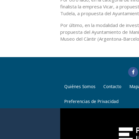
finalista la empresa Vicar, a propue
Tudela, a propuesta del Ayuntamient
Por último, en la modalidad de invest
propuesta del Ayuntamiento de Manis
Museo del Càntir (Argentona-Barcelo
Quiénes Somos
Contacto
Mapa
Preferencias de Privacidad