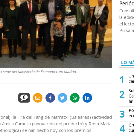
Periód
Consul
la edi
el lect
Pulsa a
LO MÁ
la sede del Ministerio de Economía, en Madrid.
1
Un
ca
2
Su
Ca
0
fin
3
Po
ec
nal), la Fira del Fang de Marratxi (Baleares) (actividad
 Cerámica Cumella (innovación del producto) y Rosa María
4
Gr
 etnológica) se han hecho hoy con los premios
cu