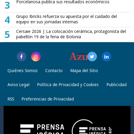
3
Porcelanosa publica sus resultados económicos
4
Grupo Ibricks refuerza su apuesta por el cuidado del
equipo en sus jornadas internas
5
Cersaie 2026 | La colocación cerámica, protagonista del
pabellón 19 de la feria de Bolonia
Quiénes Somos
Contacto
Mapa del Sitio
Aviso Legal
Política de Privacidad y Cookies
Publicidad
RSS
Preferencias de Privacidad