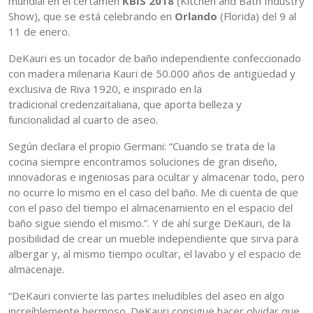
mundial en el certamen
KBIS 2018
(Kitchen and Bath Industry
Show), que se está celebrando en
Orlando
(Florida) del 9 al
11 de enero.
DeKauri es un tocador de baño independiente confeccionado
con madera milenaria Kauri de 50.000 años de antigüedad y
exclusiva de Riva 1920, e inspirado en la
tradicional credenzaitaliana, que aporta belleza y
funcionalidad al cuarto de aseo.
Según declara el propio Germani: “Cuando se trata de la
cocina siempre encontramos soluciones de gran diseño,
innovadoras e ingeniosas para ocultar y almacenar todo, pero
no ocurre lo mismo en el caso del baño. Me di cuenta de que
con el paso del tiempo el almacenamiento en el espacio del
baño sigue siendo el mismo.”. Y de ahí surge DeKauri, de la
posibilidad de crear un mueble independiente que sirva para
albergar y, al mismo tiempo ocultar, el lavabo y el espacio de
almacenaje.
“DeKauri convierte las partes ineludibles del aseo en algo
increíblemente hermoso. DeKauri consigue hacer olvidar que