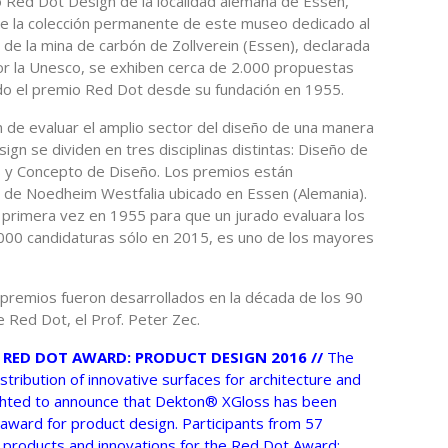
 Red Dot Design de la localidad alemana de Essen,
e la colección permanente de este museo dedicado al
s de la mina de carbón de Zollverein (Essen), declarada
r la Unesco, se exhiben cerca de 2.000 propuestas
do el premio Red Dot desde su fundación en 1955.
n de evaluar el amplio sector del diseño de una manera
gn se dividen en tres disciplinas distintas: Diseño de
 y Concepto de Diseño. Los premios están
 de Noedheim Westfalia ubicado en Essen (Alemania).
r primera vez en 1955 para que un jurado evaluara los
000 candidaturas sólo en 2015, es uno de los mayores
 premios fueron desarrollados en la década de los 90
e Red Dot, el Prof. Peter Zec.
RED DOT AWARD: PRODUCT DESIGN 2016 //
The
istribution of innovative surfaces for architecture and
ighted to announce that Dekton® XGloss has been
award for product design. Participants from 57
 products and innovations for the Red Dot Award: