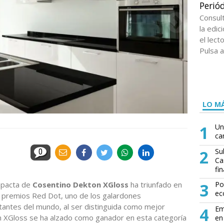
Periód
Consul
la edi
el lect
Pulsa a
LO MÁ
1
Un
ca
2
Su
0
Ca
fin
ompacta de
Cosentino Dekton XGloss
ha triunfado en
3
Po
ec
s premios Red Dot, uno de los galardones
tantes del mundo, al ser distinguida como mejor
4
Em
 XGloss se ha alzado como ganador en esta categoría
en 