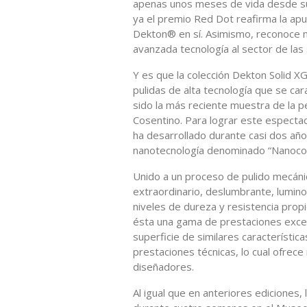
apenas unos meses de vida desde su 
ya el premio Red Dot reafirma la ap
Dekton® en sí. Asimismo, reconoce 
avanzada tecnología al sector de las s
Y es que la colección Dekton Solid X
pulidas de alta tecnología que se cara
sido la más reciente muestra de la 
Cosentino. Para lograr este especta
ha desarrollado durante casi dos año
nanotecnología denominado “Nanocoa
Unido a un proceso de pulido mecánic
extraordinario, deslumbrante, lumino
niveles de dureza y resistencia prop
ésta una gama de prestaciones excep
superficie de similares característic
prestaciones técnicas, lo cual ofrece
diseñadores.
Al igual que en anteriores edicione