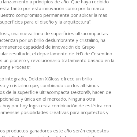
lanzamiento a principios de año. Que haya recibido
uesta tanto por esta innovación como por la marca
nuestro compromiso permanente por aplicar la más
uperficies para el diseño y la arquitectura”.
Gloss, una nueva línea de superficies ultracompactas
cterizan por un brillo deslumbrante y cristalino, ha
permanente capacidad de innovación de Grupo
cular resultado, el departamento de I+D de Cosentino
s un pionero y revolucionario tratamiento basado en la
ting Process”.
o integrado, Dekton XGloss ofrece un brillo
so y cristalino que, combinado con los altísimos
ios de la superficie ultracompacta Dekton®, hacen de
cionales y única en el mercado. Ninguna otra
as hoy por hoy logra esta combinación de estética con
 inmensas posibilidades creativas para arquitectos y
s, los productos ganadores este año serán expuestos