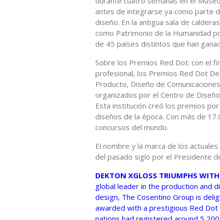
durante cuatro semanas en el Museo
antes de integrarse ya como parte d
diseño. En la antigua sala de caldera
como Patrimonio de la Humanidad po
de 45 países distintos que han gana
Sobre los Premios Red Dot: con el fi
profesional, los Premios Red Dot Desi
Producto, Diseño de Comunicaciones
organizados por el Centro de Diseño
Esta institución creó los premios po
diseños de la época. Con más de 17.
concursos del mundo.
El nombre y la marca de los actuales
del pasado siglo por el Presidente d
DEKTON XGLOSS TRIUMPHS WITH 
global leader in the production and d
design, The Cosentino Group is del
awarded with a prestigious Red Dot 
nations had registered around 5,200