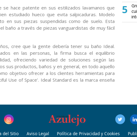
5
Gr
ue se hace patente en sus estilizados lavamanos que
cu
en estudiado hueco que evita salpicaduras. Modelo
in
nto en sus piezas suspendidas como de suelo. Esta
 el baño a través de piezas vanguardistas de muy fácil
años, cree que la gente debería tener su baño Ideal.
dos en las personas, la firma busca el equilibrio
alidad, ofreciendo variedad de soluciones según las
os sus productos, baños y en general, en todo aquello
como objetivo ofrecer a los clientes herramientas para
tiful Use of Space’. Ideal Standard es la marca enseña
 del Sitio
Aviso Legal
Política de Privacidad y Cookies
Publ