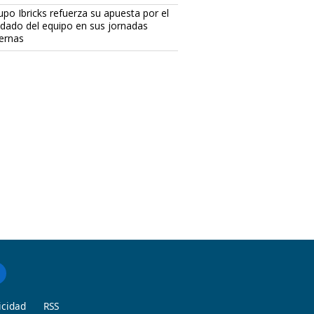
upo Ibricks refuerza su apuesta por el
idado del equipo en sus jornadas
ternas
icidad
RSS