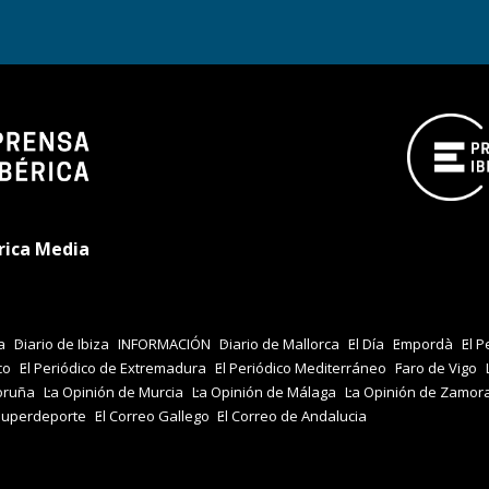
rica Media
a
Diario de Ibiza
INFORMACIÓN
Diario de Mallorca
El Día
Empordà
El P
co
El Periódico de Extremadura
El Periódico Mediterráneo
Faro de Vigo
oruña
La Opinión de Murcia
La Opinión de Málaga
La Opinión de Zamor
Superdeporte
El Correo Gallego
El Correo de Andalucia