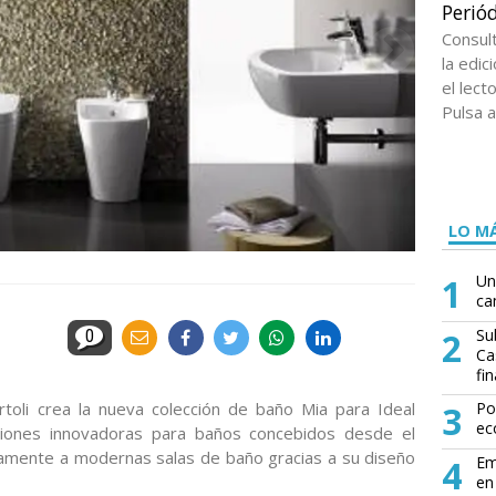
Periód
Consul
la edi
el lect
Pulsa a
LO MÁ
1
Un
ca
2
Su
0
Ca
fin
rtoli crea la nueva colección de baño Mia para Ideal
3
Po
ec
ciones innovadoras para baños concebidos desde el
tamente a modernas salas de baño gracias a su diseño
4
Em
en 