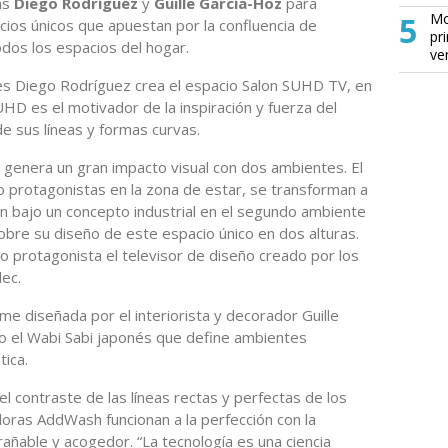
as
Diego Rodríguez
y
Guille García-Hoz
para
5
Mo
os únicos que apuestan por la confluencia de
pr
odos los espacios del hogar.
ve
res Diego Rodríguez crea el espacio Salon SUHD TV, en
HD es el motivador de la inspiración y fuerza del
e sus líneas y formas curvas.
 genera un gran impacto visual con dos ambientes. El
o protagonistas en la zona de estar, se transforman a
ión bajo un concepto industrial en el segundo ambiente
obre su diseño de este espacio único en dos alturas.
protagonista el televisor de diseño creado por los
ec.
 diseñada por el interiorista y decorador Guille
o el Wabi Sabi japonés que define ambientes
tica.
l contraste de las líneas rectas y perfectas de los
adoras AddWash funcionan a la perfección con la
rañable y acogedor. “La tecnología es una ciencia