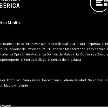
rica Media
a
Diario de Ibiza
INFORMACIÓN
Diario de Mallorca
El Día
Empordà
El P
co
El Periódico de Extremadura
El Periódico Mediterráneo
Faro de Vigo
oruña
La Opinión de Murcia
La Opinión de Málaga
La Opinión de Zamor
Superdeporte
El Correo Gallego
El Correo de Andalucia
jor
Fórmula1
Guapisimas
Iberempleos
Loteria Navidad
Neomotor
Có
za
Medio Ambiente
 Levante