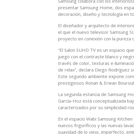
Samsung colabora con los interiorist
presentar Samsung Home, dos espaci
decoración, diseño y tecnología en t
El diseñador y arquitecto de interio
el que el nuevo televisor Samsung SU
proyecto en conexión con la pureza d
“El Salon SUHD TV es un espacio que
juego con el contraste blanco y negr
través de color, texturas e iluminac
de relax”, declara Diego Rodríguez s
Este segundo ambiente expone como 
prestigiosos Ronan & Erwan Bouroull
La segunda estancia de Samsung Home
García-Hoz está conceptualizada baj
caracterizados por su simplicidad rús
En el espacio Wabi Samsung Kitchen e
nuevos frigoríficos y las nuevas lav
suavidad de lo viejo, imperfecto, ent