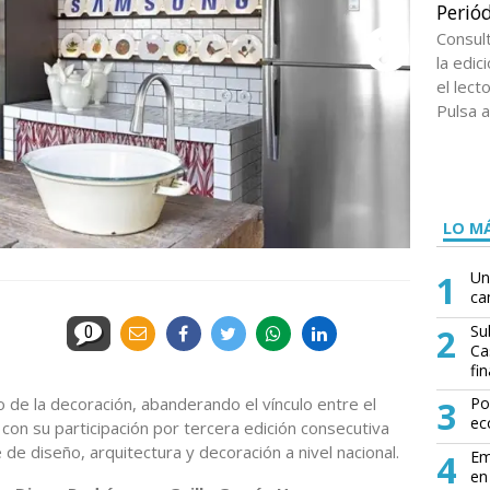
Periód
Consul
la edi
el lect
Pulsa a
LO MÁ
1
Un
ca
2
Su
0
Ca
fin
de la decoración, abanderando el vínculo entre el
3
Po
ec
a con su participación por tercera edición consecutiva
 de diseño, arquitectura y decoración a nivel nacional.
4
Em
en 