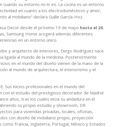
n cuando su entorno no lo es. La cocina es un entorno
ctividad en cuanto a los electrodomésticos y amor,
to al mobiliario” declara Guille García-Hoz.
asa Decor desde el próximo 19 de mayo
hasta el 26
anas, Samsung Home acogerá además diferentes
eriencias en un entorno único.
dor y arquitecto de interiores, Diego Rodríguez nace
ia ligada al mundo de la medicina. Posteriormente
inicios en el mundo del diseño vienen de la mano de la
ión al mundo de arquitectura, el interiorismo y el
DE. Sus inicios profesionales en el mundo del
ón con el estudio del prestigioso decorador de Madrid
nce años, tras los cuales inicia su andadura en el
, abriendo su propio estudio y showroom, DR
ectos para viviendas privadas, locales, oficinas,
ados con diseño de mobiliario propio, proyección
s como Francia, Inglaterra, Portugal, México y Estados