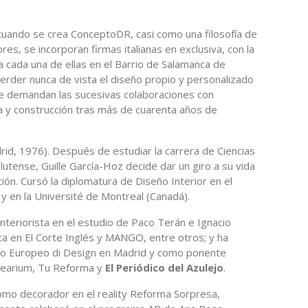
cuando se crea ConceptoDR, casi como una filosofía de
s, se incorporan firmas italianas en exclusiva, con la
 cada una de ellas en el Barrio de Salamanca de
perder nunca de vista el diseño propio y personalizado
que demandan las sucesivas colaboraciones con
a y construcción tras más de cuarenta años de
id, 1976). Después de estudiar la carrera de Ciencias
tense, Guille García-Hoz decide dar un giro a su vida
ión. Cursó la diplomatura de Diseño Interior en el
 y en la Université de Montreal (Canadá).
teriorista en el estudio de Paco Terán e Ignacio
ta en El Corte Inglés y MANGO, entre otros; y ha
uto Europeo di Design en Madrid y como ponente
dearium, Tu Reforma y
El Periódico del Azulejo
.
como decorador en el reality Reforma Sorpresa,