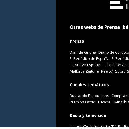
Otras webs de Prensa Ibé
Prensa
Diari de Girona
Diario de Córdob
El Periódico de España
El Periódi
La Nueva España
La Opinión A C
Mallorca Zeitung
Regio7
Sport
Canales temáticos
Buscando Respuestas
Comprame
Premios Oscar
Tucasa
Living Ibi
Radio y televisión
LevanteTV
InformacionTV
Radio