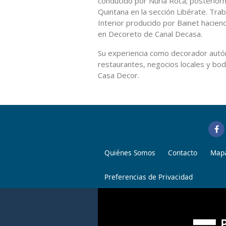
conducido por Nuria Roca; posterio
Quintana en la sección Libérate. Tr
Interior producido por Bainet hacie
en Decoreto de Canal Decasa.
Su experiencia como decorador autón
restaurantes, negocios locales y bod
Casa Decor.
Quiénes Somos
Contacto
Mapa
Preferencias de Privacidad