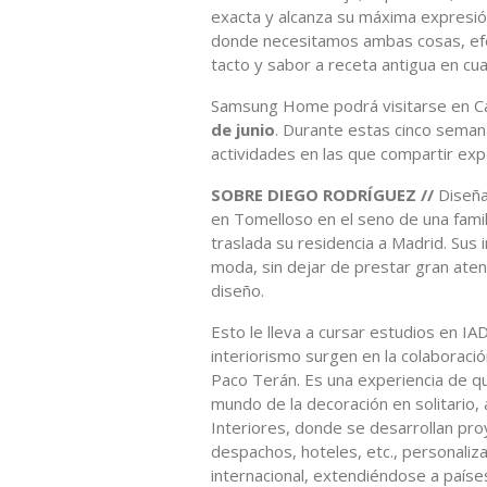
exacta y alcanza su máxima expresió
donde necesitamos ambas cosas, efe
tacto y sabor a receta antigua en cuan
Samsung Home podrá visitarse en C
de junio
. Durante estas cinco sem
actividades en las que compartir exp
SOBRE DIEGO RODRÍGUEZ //
Diseña
en Tomelloso en el seno de una famil
traslada su residencia a Madrid. Sus 
moda, sin dejar de prestar gran atenc
diseño.
Esto le lleva a cursar estudios en IA
interiorismo surgen en la colaboraci
Paco Terán. Es una experiencia de qui
mundo de la decoración en solitario
Interiores, donde se desarrollan proy
despachos, hoteles, etc., personaliz
internacional, extendiéndose a paíse