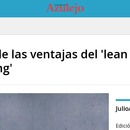
e las ventajas del 'lean
ng'
Juli
Edici