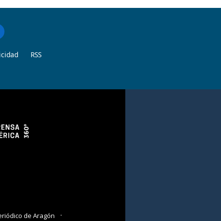
icidad
RSS
eriódico de Aragón