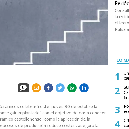
Periód
Consul
la edi
el lect
Pulsa a
LO MÁ
1
Un
ca
2
Su
0
Ca
fin
Cerámicos celebrará este jueves 30 de octubre la
3
Po
ec
nseguir implantarlo” con el objetivo de dar a conocer
rámico castellonense “cómo la aplicación de la
4
Gr
procesos de producción reduce costes, asegura la
cu