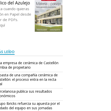
ico del Azulejo
ta cuando quieras
ción en Papel desde
or de PDFs.
quí
S LEÍDO
a empresa de cerámica de Castellón
mbia de propietario
basta de una compañía cerámica de
stellón: el proceso entra en la recta
al
rcelanosa publica sus resultados
onómicos
upo Ibricks refuerza su apuesta por el
idado del equipo en sus jornadas