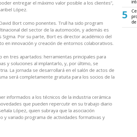
in
 poder entregar el máximo valor posible a los clientes”,
Maribel López.
5
Ce
pr
de
 David Bort como ponentes. Trull ha sido program
tinacional del sector de la automoción, y además es
 Sigma. Por su parte, Bort es director académico del
o en innovación y creación de entornos colaborativos.
o en tres apartados: herramientas principales para
s y soluciones al implantarlo, y, por último, se
ria. La jornada se desarrollará en el salón de actos de
misma será completamente gratuita para los socios de la
 informados a los técnicos de la industria cerámica
novedades que pueden repercutir en su trabajo diario
señala López, quien subraya que la asociación
lio y variado programa de actividades formativas y