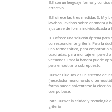
B.3 con un lenguaje formal y conciso
atractivo.
B.3 ofrece las tres medidas S, M y
lavabos, lavabos sobre encimera y bo
ajustarse de forma individualizada a 
B.3 ofrece una solución óptima para c
correspondiente grifería. Para la d
uno termostático, para empotrar o 
cuadradas, para montaje en pared o 
versiones. Para la bañera puede o
para empotrar o sobrepuesto.
Duravit BlueBox es un sistema de ins
(mezclador monomando o termostátic
forma puede solventarse la elección 
cuerpo base.
Para Duravit la calidad y tecnología
grifería: