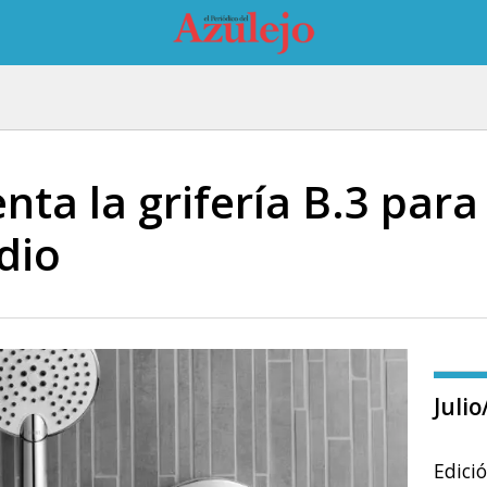
nta la grifería B.3 par
dio
Juli
Edici