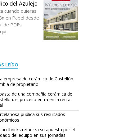
ico del Azulejo
ta cuando quieras
ción en Papel desde
or de PDFs.
quí
S LEÍDO
a empresa de cerámica de Castellón
mbia de propietario
basta de una compañía cerámica de
stellón: el proceso entra en la recta
al
rcelanosa publica sus resultados
onómicos
upo Ibricks refuerza su apuesta por el
idado del equipo en sus jornadas