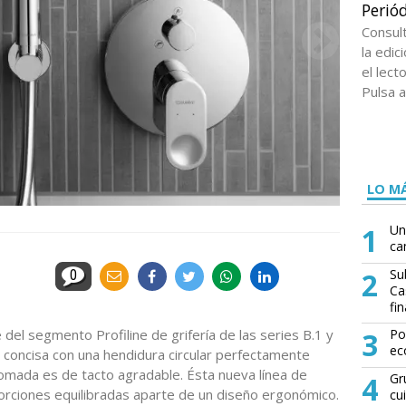
Periód
Consul
la edi
el lect
Pulsa a
LO MÁ
1
Un
ca
2
Su
0
Ca
fin
del segmento Profiline de grifería de las series B.1 y
3
Po
ec
a concisa con una hendidura circular perfectamente
cromada es de tacto agradable. Ésta nueva línea de
4
Gr
porciones equilibradas aparte de un diseño ergonómico.
cu