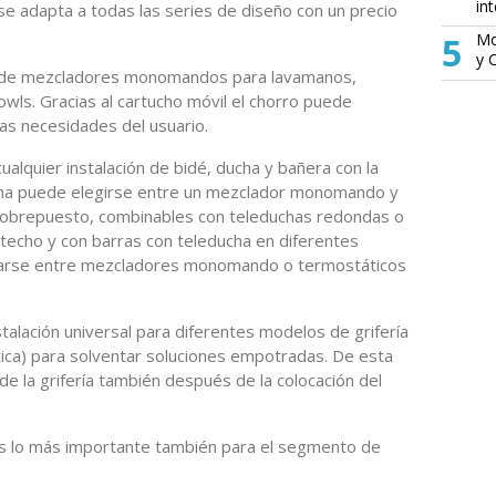
in
 se adapta a todas las series de diseño con un precio
5
Mo
y 
 L de mezcladores monomandos para lavamanos,
wls. Gracias al cartucho móvil el chorro puede
las necesidades del usuario.
ualquier instalación de bidé, ducha y bañera con la
ucha puede elegirse entre un mezclador monomando y
sobrepuesto, combinables con teleduchas redondas o
techo y con barras con teleducha en diferentes
ptarse entre mezcladores monomando o termostáticos
talación universal para diferentes modelos de grifería
a) para solventar soluciones empotradas. De esta
de la grifería también después de la colocación del
 es lo más importante también para el segmento de