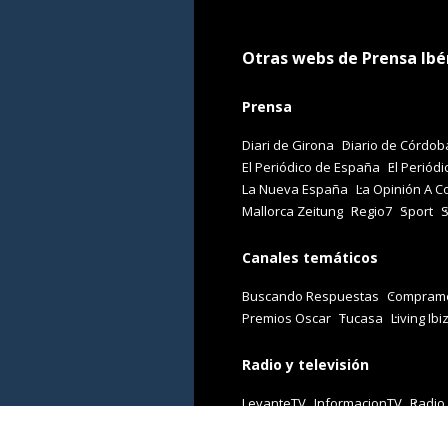
Otras webs de Prensa Ibé
Prensa
Diari de Girona
Diario de Córdob
El Periódico de España
El Periódi
La Nueva España
La Opinión A C
Mallorca Zeitung
Regio7
Sport
Canales temáticos
Buscando Respuestas
Comprame
Premios Oscar
Tucasa
Living Ibi
Radio y televisión
LevanteTV
InformacionTV
Radio