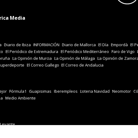
rica Media
a
Diario de Ibiza
INFORMACIÓN
Diario de Mallorca
El Día
Empordà
El P
co
El Periódico de Extremadura
El Periódico Mediterráneo
Faro de Vigo
oruña
La Opinión de Murcia
La Opinión de Málaga
La Opinión de Zamor
Superdeporte
El Correo Gallego
El Correo de Andalucia
jor
Fórmula1
Guapisimas
Iberempleos
Loteria Navidad
Neomotor
Có
za
Medio Ambiente
 Levante