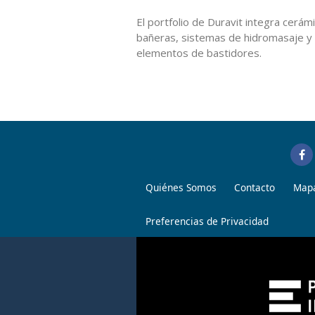
El portfolio de Duravit integra cerám
bañeras, sistemas de hidromasaje y a
elementos de bastidores.
Quiénes Somos
Contacto
Mapa
Preferencias de Privacidad