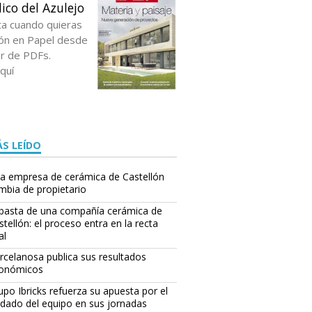
ico del Azulejo
ta cuando quieras
ción en Papel desde
or de PDFs.
quí
S LEÍDO
a empresa de cerámica de Castellón
mbia de propietario
basta de una compañía cerámica de
stellón: el proceso entra en la recta
al
rcelanosa publica sus resultados
onómicos
upo Ibricks refuerza su apuesta por el
idado del equipo en sus jornadas