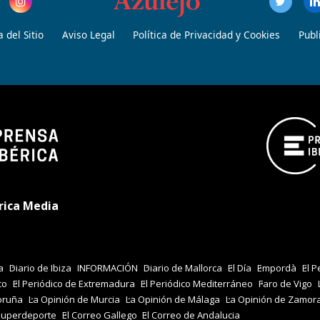
 del Sitio
Aviso Legal
Política de Privacidad y Cookies
Publ
rica Media
a
Diario de Ibiza
INFORMACIÓN
Diario de Mallorca
El Día
Empordà
El P
co
El Periódico de Extremadura
El Periódico Mediterráneo
Faro de Vigo
oruña
La Opinión de Murcia
La Opinión de Málaga
La Opinión de Zamor
Superdeporte
El Correo Gallego
El Correo de Andalucia