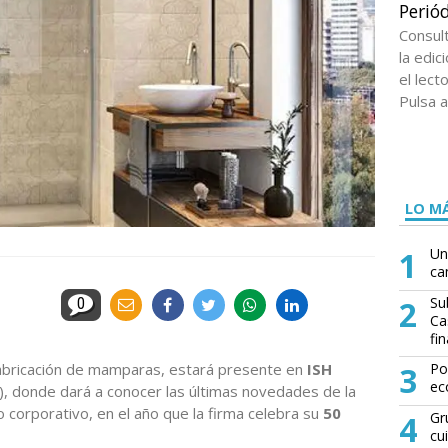
Periód
Consul
la edi
el lect
Pulsa a
LO MÁ
1
Un
ca
2
Su
0
Ca
fin
abricación de mamparas, estará presente en
ISH
3
Po
ec
), donde dará a conocer las últimas novedades de la
o corporativo, en el año que la firma celebra su
50
4
Gr
cu