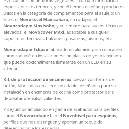
PVC con adición de fibras vegetales-- con una formulación
especial para exteriores, y con él hemos diseñado productos
únicos en la categoría de complementos para el azulejo: un
listel, el
Novolistel Maxisahara
; un rodapié, el
Novorodapie Maxisoho
; y un remate para suelos técnicos
elevados, el
Novocover Maxi
, adaptable a cualquier
soporte en terrazas, balcones, pasarelas, piscinas, etc.
Novorodapie Eclipse
fabricado en aluminio para colocación
como rodapié en instalaciones con placas de yeso laminado
que puede opcionalmente iluminarse con un LED en su
interior.
Kit de protección de encimeras
, piezas con forma de
botón, fabricadas en acero inoxidable, diseñadas para su
instalación en encimeras de cocina como protector para
depositar utensilios calientes.
Y seguimos ampliando en gama de acabados para perfiles
como el
Novorodapie L
, o el
Novobisel para esquinas
;
perfiles que nos distinguen y aportan un toque de
diferenciación a los espacios.