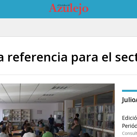
a referencia para el se
Juli
Edici
Periód
Consul