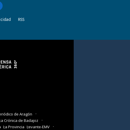
icidad
RSS
eriódico de Aragón
La Crónica de Badajoz
a
La Provincia
Levante-EMV