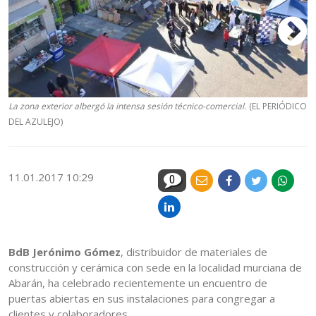
La zona exterior albergó la intensa sesión técnico-comercial.
(EL PERIÓDICO
El
DEL AZULEJO)
P
11.01.2017 10:29
0
BdB Jerónimo Gómez
, distribuidor de materiales de
construcción y cerámica con sede en la localidad murciana de
Abarán, ha celebrado recientemente un encuentro de
puertas abiertas en sus instalaciones para congregar a
clientes y colaboradores.