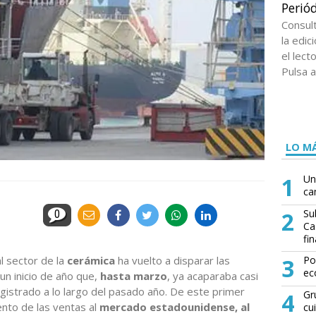
Periód
Consul
la edi
el lect
Pulsa a
LO MÁ
1
Un
ca
2
Su
0
Ca
fin
al sector de la
cerámica
ha vuelto a disparar las
3
Po
ec
un inicio de año que,
hasta marzo
, ya acaparaba casi
egistrado a lo largo del pasado año. De este primer
4
Gr
nto de las ventas al
mercado estadounidense, al
cu