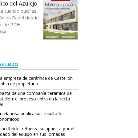
ico del Azulejo
ta cuando quieras
ción en Papel desde
or de PDFs.
quí
S LEÍDO
a empresa de cerámica de Castellón
mbia de propietario
basta de una compañía cerámica de
stellón: el proceso entra en la recta
al
rcelanosa publica sus resultados
onómicos
upo Ibricks refuerza su apuesta por el
idado del equipo en sus jornadas