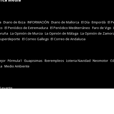
rica Media
a
Diario de Ibiza
INFORMACIÓN
Diario de Mallorca
El Día
Empordà
El P
co
El Periódico de Extremadura
El Periódico Mediterráneo
Faro de Vigo
oruña
La Opinión de Murcia
La Opinión de Málaga
La Opinión de Zamor
Superdeporte
El Correo Gallego
El Correo de Andalucia
jor
Fórmula1
Guapisimas
Iberempleos
Loteria Navidad
Neomotor
Có
za
Medio Ambiente
 Levante