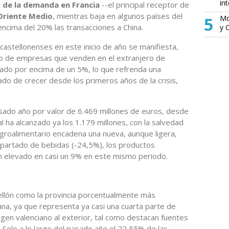
in
de la demanda en Francia
--el principal receptor de
Oriente Medio
, mientras baja en algunos países del
5
Mo
ncima del 20% las transacciones a China.
y 
castellonenses en este inicio de año se manifiesta,
o de empresas que venden en el extranjero de
ado por encima de un 5%, lo que refrenda una
do de crecer desde los primeros años de la crisis,
pasado año por valor de 6.469 millones de euros, desde
l ha alcanzado ya los 1.179 millones, con la salvedad
groalimentario encadena una nueva, aunque ligera,
 apartado de bebidas (-24,5%), los productos
an elevado en casi un 9% en este mismo periodo.
ellón como la provincia porcentualmente más
na, ya que representa ya casi una cuarta parte de
gen valenciano al exterior, tal como destacan fuentes
 Solo a lo largo del pasado año el 22,55% de las