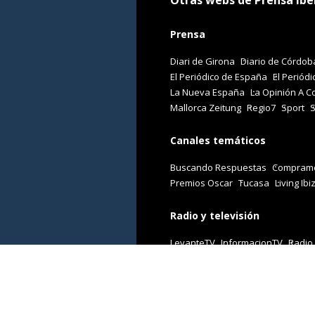
Otras webs de Prensa Ibé
Prensa
Diari de Girona
Diario de Córdob
El Periódico de España
El Periódi
La Nueva España
La Opinión A C
Mallorca Zeitung
Regio7
Sport
Canales temáticos
Buscando Respuestas
Comprame
Premios Oscar
Tucasa
Living Ibi
Radio y televisión
LevanteTV
InformacionTV
Radio
Revistas
Cuore
Stilo
Viajar
Woman