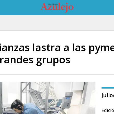
lianzas lastra a las py
 grandes grupos
Juli
Edici