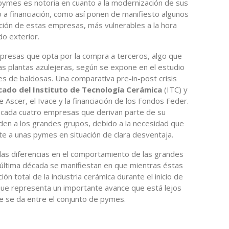
 pymes es notoria en cuanto a la modernización de sus
o a financiación, como así ponen de manifiesto algunos
ación de estas empresas, más vulnerables a la hora
o exterior.
presas que opta por la compra a terceros, algo que
las plantas azulejeras, según se expone en el estudio
es de baldosas. Una comparativa pre-in-post crisis
ado del Instituto de Tecnología Cerámica
(ITC) y
 Ascer, el Ivace y la financiación de los Fondos Feder.
e cada cuatro empresas que derivan parte de su
den a los grandes grupos, debido a la necesidad que
te a unas pymes en situación de clara desventaja.
las diferencias en el comportamiento de las grandes
 última década se manifiestan en que mientras éstas
ión total de la industria cerámica durante el inicio de
o que representa un importante avance que está lejos
 se da entre el conjunto de pymes.