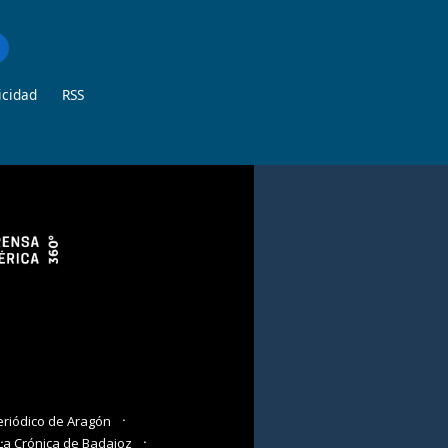
icidad
RSS
eriódico de Aragón
La Crónica de Badajoz