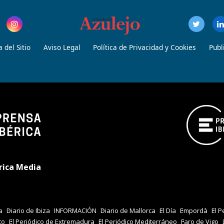
 del Sitio
Aviso Legal
Política de Privacidad y Cookies
Publ
rica Media
a
Diario de Ibiza
INFORMACIÓN
Diario de Mallorca
El Día
Empordà
El P
co
El Periódico de Extremadura
El Periódico Mediterráneo
Faro de Vigo