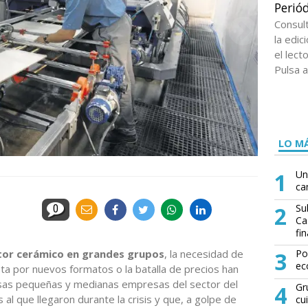
Periód
Consul
la edi
el lect
Pulsa a
LO MÁ
1
Un
ca
2
Su
0
Ca
fin
ctor cerámico en grandes grupos
, la necesidad de
3
Po
ec
sta por nuevos formatos o la batalla de precios han
sas pequeñas y medianas empresas del sector del
4
Gr
 al que llegaron durante la crisis y que, a golpe de
cu