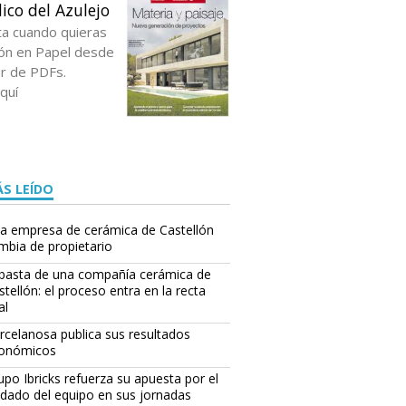
ico del Azulejo
ta cuando quieras
ción en Papel desde
or de PDFs.
quí
S LEÍDO
a empresa de cerámica de Castellón
mbia de propietario
basta de una compañía cerámica de
stellón: el proceso entra en la recta
al
rcelanosa publica sus resultados
onómicos
upo Ibricks refuerza su apuesta por el
idado del equipo en sus jornadas