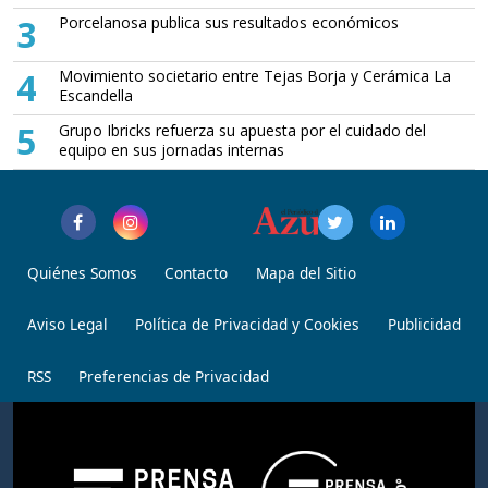
3
Porcelanosa publica sus resultados económicos
4
Movimiento societario entre Tejas Borja y Cerámica La
Escandella
5
Grupo Ibricks refuerza su apuesta por el cuidado del
equipo en sus jornadas internas
Quiénes Somos
Contacto
Mapa del Sitio
Aviso Legal
Política de Privacidad y Cookies
Publicidad
RSS
Preferencias de Privacidad