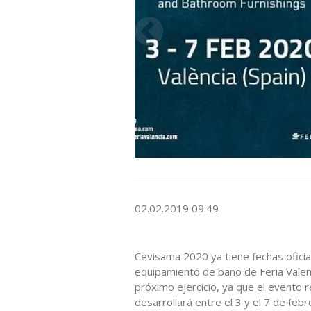
02.02.2019 09:49
Cevisama 2020 ya tiene fechas oficial
equipamiento de baño de Feria Valen
próximo ejercicio, ya que el evento 
desarrollará entre el 3 y el 7 de fe