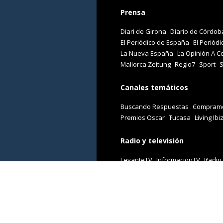
Prensa
Diari de Girona
Diario de Córdob
El Periódico de España
El Periódi
La Nueva España
La Opinión A C
Mallorca Zeitung
Regio7
Sport
Canales temáticos
Buscando Respuestas
Comprame
Premios Oscar
Tucasa
Living Ibi
Radio y televisión
LevanteTV
InformacionTV
Radio
Revistas
Cuore
Stilo
Viajar
Woman