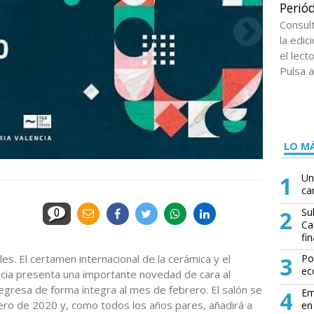
Periód
Consul
la edi
el lect
Pulsa a
LO MÁ
1
Un
ca
2
Su
0
Ca
fin
es. El certamen internacional de la cerámica y el
3
Po
ec
cia presenta una importante novedad de cara al
regresa de forma íntegra al mes de febrero. El salón se
4
Em
brero de 2020 y, como todos los años pares, añadirá a
en 