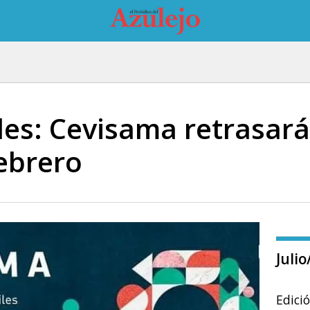
les: Cevisama retrasar
ebrero
Juli
Edici