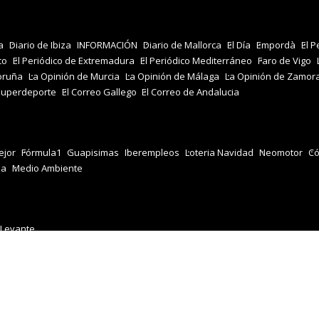
a
Diario de Ibiza
INFORMACIÓN
Diario de Mallorca
El Día
Empordà
El P
co
El Periódico de Extremadura
El Periódico Mediterráneo
Faro de Vigo
oruña
La Opinión de Murcia
La Opinión de Málaga
La Opinión de Zamor
Superdeporte
El Correo Gallego
El Correo de Andalucia
jor
Fórmula1
Guapisimas
Iberempleos
Loteria Navidad
Neomotor
Có
za
Medio Ambiente
 Levante