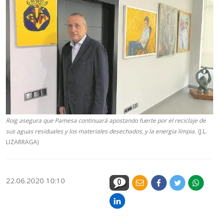
Roig asegura que Pamesa continuará apostando fuerte por el reciclaje de
sus aguas residuales y los materiales desechados, y la energia limpia.
(J.L.
LIZARRAGA)
22.06.2020 10:10
0