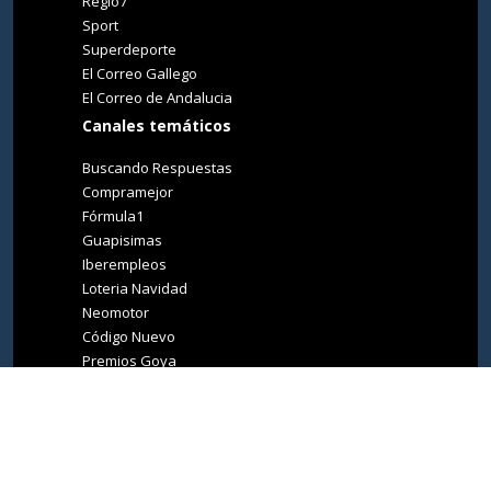
Regio7
Sport
Superdeporte
El Correo Gallego
El Correo de Andalucia
Canales temáticos
Buscando Respuestas
Compramejor
Fórmula1
Guapisimas
Iberempleos
Loteria Navidad
Neomotor
Código Nuevo
Premios Goya
Premios Oscar
Tucasa
Living Ibiza
Medio Ambiente