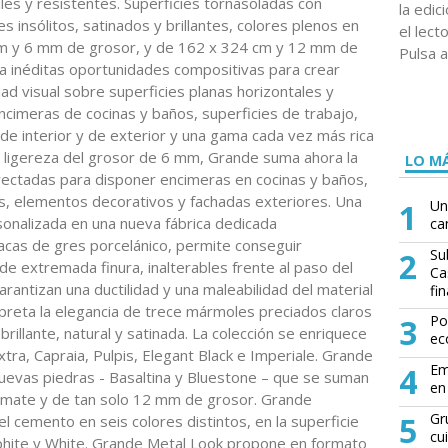
les y resistentes. Superficies tornasoladas con
la edi
 insólitos, satinados y brillantes, colores plenos en
el lect
m y 6 mm de grosor, y de 162 x 324 cm y 12 mm de
Pulsa a
a inéditas oportunidades compositivas para crear
ad visual sobre superficies planas horizontales y
ncimeras de cocinas y baños, superficies de trabajo,
 de interior y de exterior y una gama cada vez más rica
a ligereza del grosor de 6 mm, Grande suma ahora la
LO MÁ
yectadas para disponer encimeras en cocinas y baños,
as, elementos decorativos y fachadas exteriores. Una
1
Un
sonalizada en una nueva fábrica dedicada
ca
acas de gres porcelánico, permite conseguir
2
Su
 de extremada finura, inalterables frente al paso del
Ca
rantizan una ductilidad y una maleabilidad del material
fin
preta la elegancia de trece mármoles preciados claros
3
Po
 brillante, natural y satinada. La colección se enriquece
ec
tra, Capraia, Pulpis, Elegant Black e Imperiale. Grande
4
Em
uevas piedras - Basaltina y Bluestone – que se suman
en 
 mate y de tan solo 12 mm de grosor. Grande
5
Gr
l cemento en seis colores distintos, en la superficie
cu
phite y White. Grande Metal Look propone en formato