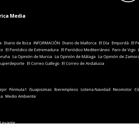
rica Media
a
Diario de Ibiza
INFORMACIÓN
Diario de Mallorca
El Día
Empordà
El P
co
El Periódico de Extremadura
El Periódico Mediterráneo
Faro de Vigo
oruña
La Opinión de Murcia
La Opinión de Málaga
La Opinión de Zamor
Superdeporte
El Correo Gallego
El Correo de Andalucia
jor
Fórmula1
Guapisimas
Iberempleos
Loteria Navidad
Neomotor
Có
za
Medio Ambiente
 Levante