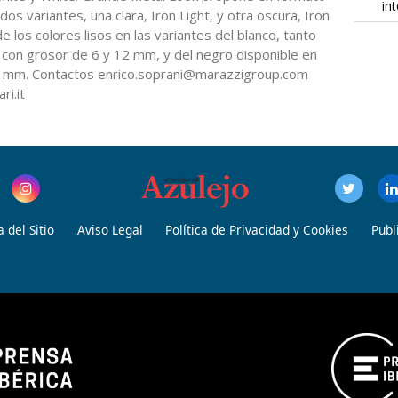
in
os variantes, una clara, Iron Light, y otra oscura, Iron
e los colores lisos en las variantes del blanco, tanto
e con grosor de 6 y 12 mm, y del negro disponible en
12 mm. Contactos enrico.soprani@marazzigroup.com
i.it
 del Sitio
Aviso Legal
Política de Privacidad y Cookies
Publ