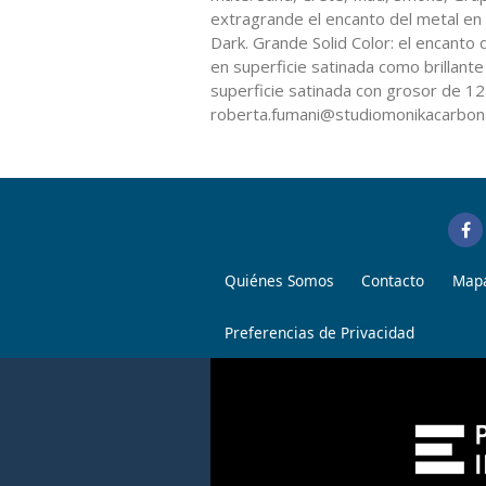
extragrande el encanto del metal en d
Dark. Grande Solid Color: el encanto d
en superficie satinada como brillant
superficie satinada con grosor de 
roberta.fumani@studiomonikacarbonar
Quiénes Somos
Contacto
Mapa
Preferencias de Privacidad