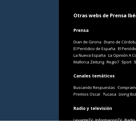
Otras webs de Prensa Ibé
Prensa
Diari de Girona
Diario de Córdob
El Periódico de España
El Periódi
La Nueva España
La Opinión A C
Mallorca Zeitung
Regio7
Sport
Canales temáticos
Buscando Respuestas
Comprame
Premios Oscar
Tucasa
Living Ibi
Radio y televisión
LevanteTV
InformacionTV
Radio
Revistas