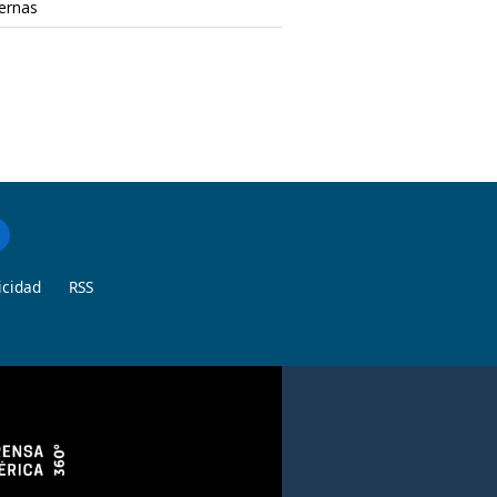
ternas
icidad
RSS