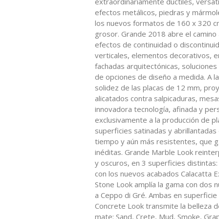
extraordinariamente dúctiles, versáti
efectos metálicos, piedras y mármoles
los nuevos formatos de 160 x 320 c
grosor. Grande 2018 abre el camino 
efectos de continuidad o discontinuid
verticales, elementos decorativos, e
fachadas arquitectónicas, soluciones
de opciones de diseño a medida. A l
solidez de las placas de 12 mm, pro
alicatados contra salpicaduras, mes
innovadora tecnología, afinada y per
exclusivamente a la producción de pl
superficies satinadas y abrillantadas
tiempo y aún más resistentes, que ga
inéditas. Grande Marble Look reinter
y oscuros, en 3 superficies distintas:
con los nuevos acabados Calacatta Ex
Stone Look amplía la gama con dos n
a Ceppo di Gré. Ambas en superficie
Concrete Look transmite la belleza de
mate: Sand, Crete, Mud, Smoke, Gra