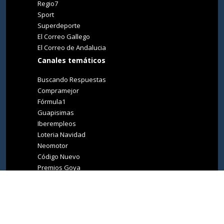
Regio7
Sport
Superdeporte
El Correo Gallego
El Correo de Andalucia
Canales temáticos
Buscando Respuestas
Compramejor
Fórmula1
Guapisimas
Iberempleos
Loteria Navidad
Neomotor
Código Nuevo
Premios Goya
Premios Oscar
Tucasa
Living Ibiza
Medio Ambiente