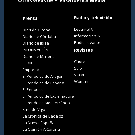
Otras webs de Prensa Ibérica Media
Radio y televisión
Prensa
LevanteTV
Diari de Girona
InformacionTV
Diario de Córdoba
Radio Levante
Diario de Ibiza
INFORMACIÓN
Revistas
Diario de Mallorca
Cuore
El Día
Stilo
Empordà
Viajar
El Periódico de Aragón
Woman
El Periódico de España
El Periódico
El Periódico de Extremadura
El Periódico Mediterráneo
Faro de Vigo
La Crónica de Badajoz
La Nueva España
La Opinión A Coruña