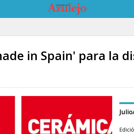
de in Spain' para la di
Juli
Edici