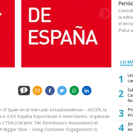
Periód
Consul
la edi
el lect
Pulsa a
LO MÁ
1
Un
ca
2
Su
0
Ca
fin
e of Spain en el mercado estadounidense – ASCER, la
3
Po
ec
i e ICEX España Exportación e Inversiones- organizan
 CTDA (Ceramic Tile Distributors Association) el
4
Em
 “A Bigger Slice – Using Customer Engagement to
en 