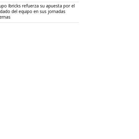
upo Ibricks refuerza su apuesta por el
idado del equipo en sus jornadas
ternas