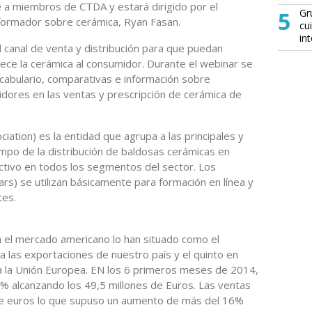
ge a miembros de CTDA y estará dirigido por el
5
Gr
 formador sobre cerámica, Ryan Fasan.
cu
in
l canal de venta y distribución para que puedan
rece la cerámica al consumidor. Durante el webinar se
cabulario, comparativas e información sobre
uidores en las ventas y prescripción de cerámica de
iation) es la entidad que agrupa a las principales y
mpo de la distribución de baldosas cerámicas en
tivo en todos los segmentos del sector. Los
s) se utilizan básicamente para formación en línea y
tes.
 el mercado americano lo han situado como el
 las exportaciones de nuestro país y el quinto en
 a la Unión Europea. EN los 6 primeros meses de 2014,
4% alcanzando los 49,5 millones de Euros. Las ventas
de euros lo que supuso un aumento de más del 16%