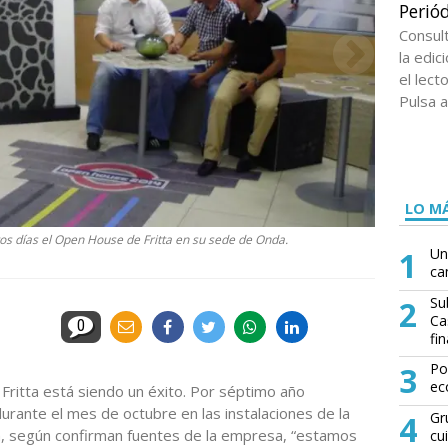
Periód
Consul
la edi
el lect
Pulsa a
LO MÁ
tos días el Open House de Fritta en su sede de Onda.
1
Un
ca
2
Su
Ca
0
fin
3
Po
ec
Fritta está siendo un éxito. Por séptimo año
durante el mes de octubre en las instalaciones de la
4
Gr
n, según confirman fuentes de la empresa, “estamos
cu