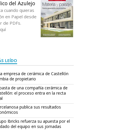
ico del Azulejo
ta cuando quieras
ción en Papel desde
or de PDFs.
quí
S LEÍDO
a empresa de cerámica de Castellón
mbia de propietario
basta de una compañía cerámica de
stellón: el proceso entra en la recta
al
rcelanosa publica sus resultados
onómicos
upo Ibricks refuerza su apuesta por el
idado del equipo en sus jornadas