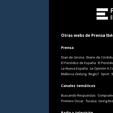
Otras webs de Prensa Ibé
Prensa
Diari de Girona
Diario de Córdob
El Periódico de España
El Periódi
La Nueva España
La Opinión A C
Mallorca Zeitung
Regio7
Sport
Canales temáticos
Buscando Respuestas
Comprame
Premios Oscar
Tucasa
Living Ibi
Radio y televisión