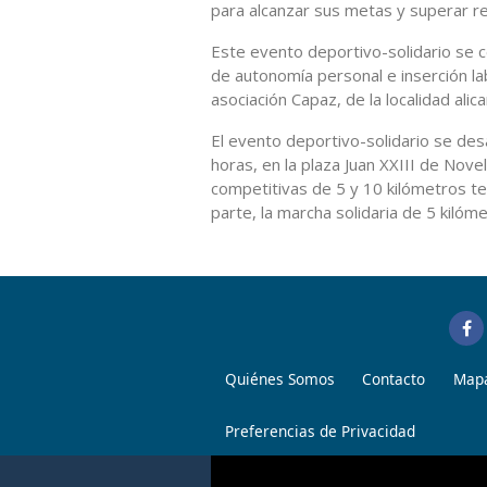
para alcanzar sus metas y superar re
Este evento deportivo-solidario se c
de autonomía personal e inserción la
asociación Capaz, de la localidad alic
El evento deportivo-solidario se des
horas, en la plaza Juan XXIII de Novel
competitivas de 5 y 10 kilómetros te
parte, la marcha solidaria de 5 kiló
Quiénes Somos
Contacto
Mapa
Preferencias de Privacidad