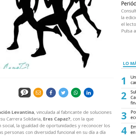
Periód
Consul
la edi
el lect
Pulsa a
LO MÁ
1
Un
ca
2
Su
0
Ca
fin
ción Levantina
, vinculada al fabricante de soluciones
3
Po
ec
 su Carrera Solidaria,
Eres Capaz?
, con la que
social, la igualdad de oportunidades y reconocer los
4
Em
as personas con diversidad funcional en su día a día
en 