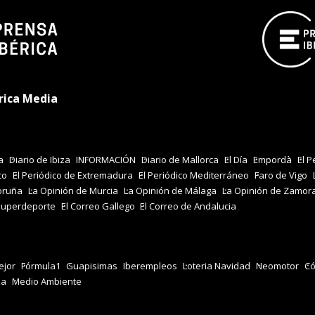
rica Media
a
Diario de Ibiza
INFORMACIÓN
Diario de Mallorca
El Día
Empordà
El P
co
El Periódico de Extremadura
El Periódico Mediterráneo
Faro de Vigo
oruña
La Opinión de Murcia
La Opinión de Málaga
La Opinión de Zamor
Superdeporte
El Correo Gallego
El Correo de Andalucia
jor
Fórmula1
Guapisimas
Iberempleos
Loteria Navidad
Neomotor
Có
za
Medio Ambiente