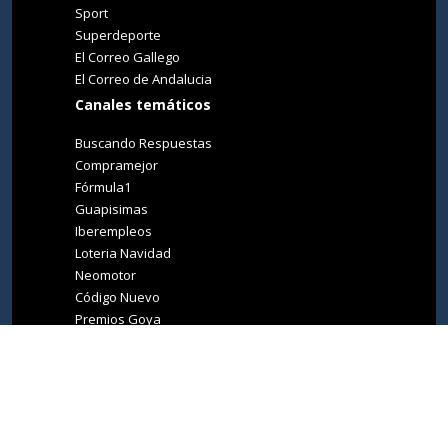
Sport
Superdeporte
El Correo Gallego
El Correo de Andalucia
Canales temáticos
Buscando Respuestas
Compramejor
Fórmula1
Guapisimas
Iberempleos
Loteria Navidad
Neomotor
Código Nuevo
Premios Goya
Premios Oscar
Tucasa
Living Ibiza
Medio Ambiente